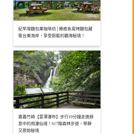
紀早灣麵包果咖啡坊│療癒系窯烤麵包藏
匿台東海岸，享受蔚藍的觀海秘境！
嘉義竹崎【雲潭瀑布】步行10分鐘走進綠
意中的飛瀑仙境！617階森林步道，寧靜
又原始秘境