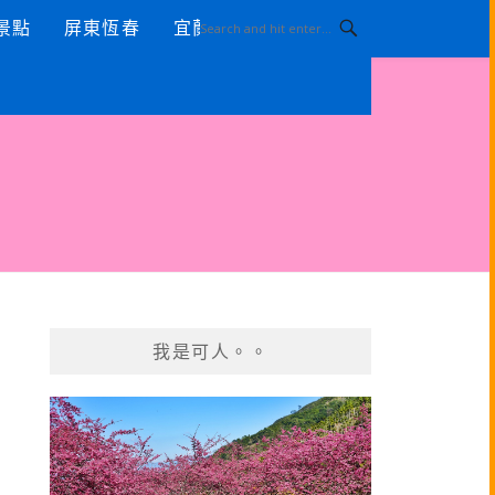
景點
屏東恆春
宜蘭景點
我是可人。。