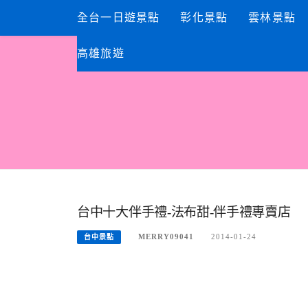
Skip
全台一日遊景點
彰化景點
雲林景點
to
content
高雄旅遊
台中十大伴手禮-法布甜-伴手禮專賣店
MERRY09041
2014-01-24
台中景點