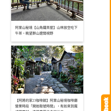
阿里山秘境【山角鐵茶屋】山林放空吃下
午茶，眺望群山遼闊視野
【阿將的家23咖啡館】阿里山秘境咖啡廳
營業時段「開始取號時間」，有如來到魔