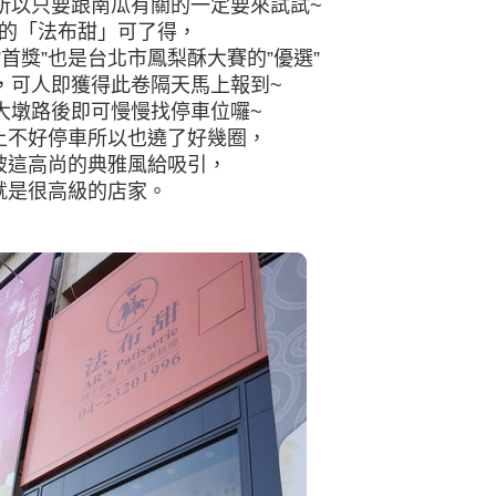
所以只要跟南瓜有關的一定要來試試~
的「法布甜」可了得，
首獎”也是台北市鳳梨酥大賽的”優選”
，可人即獲得此卷隔天馬上報到~
大墩路後即可慢慢找停車位囉~
上不好停車所以也遶了好幾圈，
被這高尚的典雅風給吸引，
就是很高級的店家。