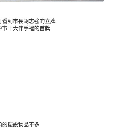
可看到市長胡志強的立牌
中市十大伴手禮的首獎
頭的擺設物品不多