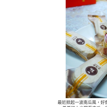
最近掀起一波南瓜風，好