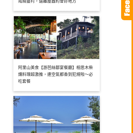
戒精靈村，遠離塵囂約會好地方
阿里山美食【游芭絲鄒宴餐廳】相思木柴
燻料理超激推，連空氣都香到犯規啦～必
吃套餐