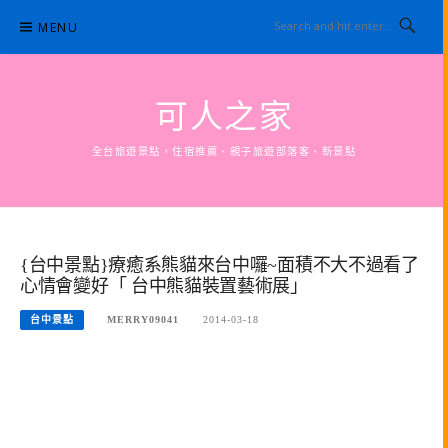
Skip
MENU
to
content
可人之家
全台旅遊景點，住宿推薦、親子旅遊部落客、新景點
{台中景點}療癒系熊貓來台中囉~面積不大不過看了
心情會變好「 台中熊貓裝置藝術展」
台中景點
MERRY09041
2014-03-18