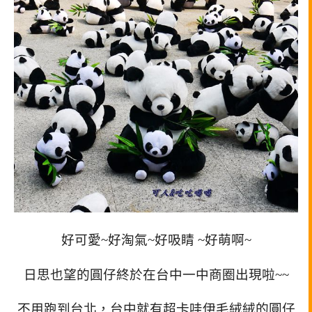
好可愛~好淘氣~好吸睛 ~好萌啊~
日思也望的圓仔終於在台中一中商圈出現啦~~
不用跑到台北，台中就有超卡哇伊毛絨絨的圓仔