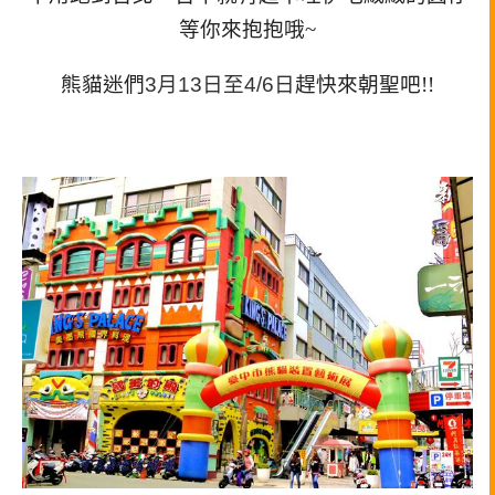
等你來抱抱哦~
熊貓迷們
3月13日至4/
6日
趕快來朝聖吧!!