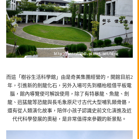
而這「樹谷生活科學舘」由是奇美集團經營的，開館目前2
年，引進新的劍龍化石，另外入場可先到櫃枱租借平板電
腦，館內導覽使可解說使用，除了有特暴龍、魚龍、劍
龍、迅猛龍等恐龍與長毛象原尺寸古代大型哺乳類骨骼，
還有從人類演化故事，陪伴小孩子認識史前文化演進及近
代代科學發展的奧秘，是非常值得來參觀的新景點。