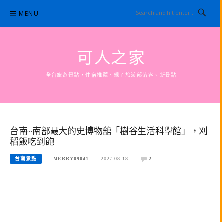
Skip
MENU
to
content
可人之家
全台旅遊景點，住宿推薦、親子旅遊部落客、新景點
台南~南部最大的史博物舘「樹谷生活科學館」，刈
稻飯吃到飽
台南景點
MERRY09041
2022-08-18
2