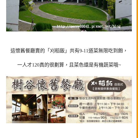
這懷舊餐廳賣的「刈稻飯」共有9-11道菜無限吃到飽，
一人才120真的很劃算，且菜色還是有機蔬菜哦~