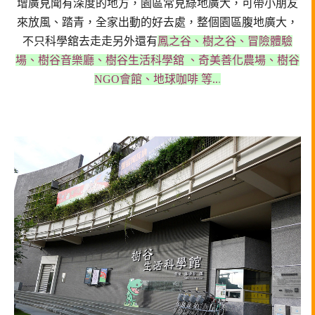
增廣見聞有深度的地方，
園區常見綠地廣大，可帶小朋友
來放風、踏青，全家出動的好去處，
整個園區腹地廣大，
不只科學舘去走走另外還有
鳳之谷、樹之谷、冒險體驗
場、樹谷音樂廳、樹谷生活科學舘 、
奇美善化農場、樹谷
NGO會館、地球咖啡 等..
.