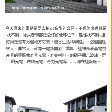
今天原來的重點是要去拍ET造型的公仔，不過怎麼遶就是
找不到，
後來發現那些公仔好像移位了，難怪找不到~
還
好周邊還有另個地方可去「樹谷生活科學館」，
這個園區
很大、非常大，就像一處新開發工業區，
這裡是
液晶電視
產業的專區
像奇景光電、奇美材料、旭硝子顯示玻璃、
群
創光電、啟耀光電、奇力光電等……, 都在這設廠。