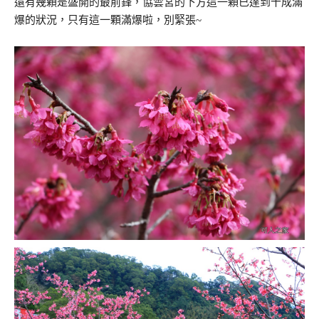
還有幾顆是盛開的最前鋒，協雲宮的下方這一顆已達到十成滿
爆的狀況，只有這一顆滿爆啦，別緊張~