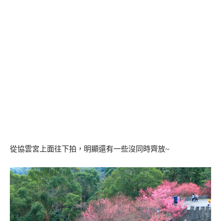
從協雲宮上面往下拍，明顯還有一些沒同時齊放~