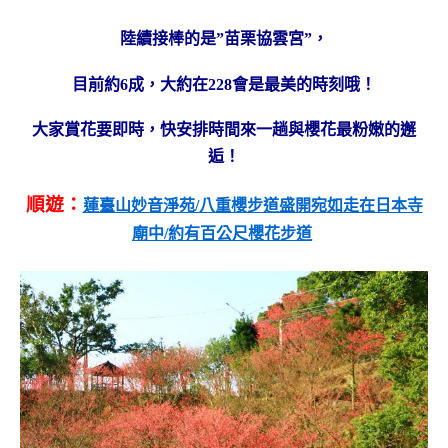
陸續接棒的是”苗栗協雲宮”，
目前約6成，大約在228會是最美的時刻哦！
大家賞花要即時，快安排時間來一趟與櫻花最粉嫩的邂
逅！
順遊：
蓮臺山妙音淨苑/八重櫻步道盛開宛如走在日本寺
廟中/約有百公尺櫻花步道