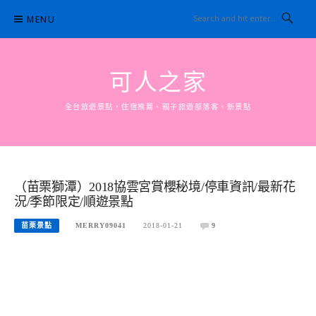
Skip
MENU
to
content
可人之家
全台旅遊景點，住宿推薦、親子旅遊部落客、新景點
（苗栗獅潭）2018協雲宮賞櫻秘境/停車資訊/最新花
況/季節限定/順遊景點
苗栗景點
MERRY09041
2018-01-21
9