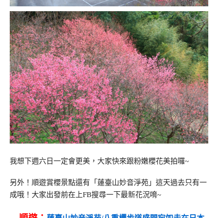
我想下週六日一定會更美，大家快來跟粉嫩櫻花美拍囉~
另外！順遊賞櫻景點還有「蓮臺山妙音淨苑」這天過去只有一
成哦！大家出發前在上FB搜尋一下最新花況唷~
→順遊：