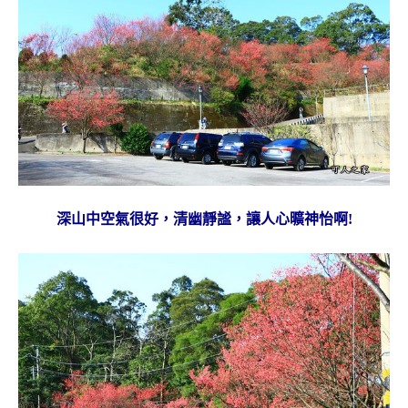
深山中空氣很好，清幽靜謐，讓人心曠神怡啊!