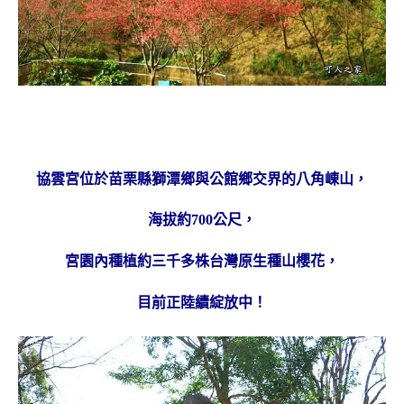
協雲宮位於苗栗縣獅潭鄉與公館鄉交界的八角崠山，
海拔約700公尺，
宮園內種植約三千多株台灣原生種山櫻花，
目前正陸續綻放中！