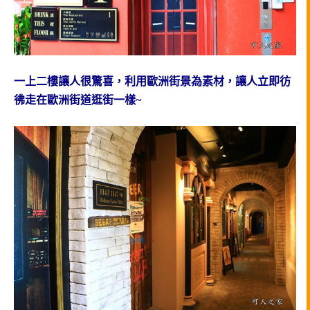
一上二樓讓人很驚喜，利用歐洲街景為素材，讓人立即彷
彿走在歐洲街道逛街一樣~