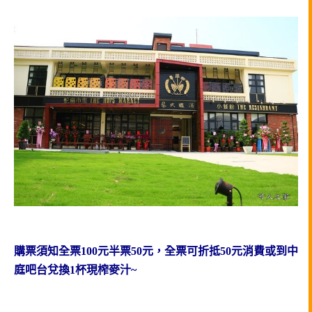
購票須知全票100元半票50元，全票可折抵50元消費或到中
庭吧台兌換1杯現榨麥汁~