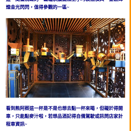
煌金光閃閃，值得參觀的一區~
看到熊阿蔡這一杯是不是也想去點一杯來喝，但礙於得開
車，只能點麥汁啦，若想品酒記得自備駕駛或訊問店家計
程車資訊~