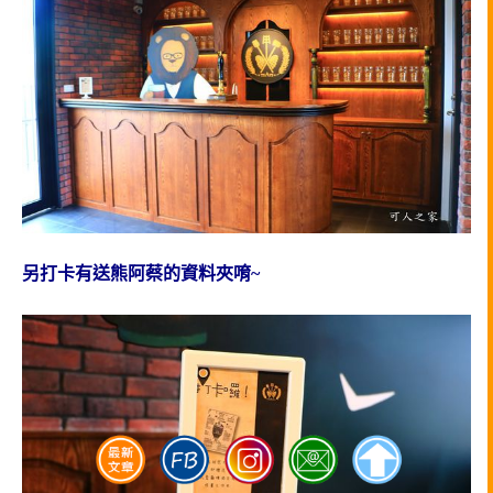
另打卡有送熊阿蔡的資料夾唷~