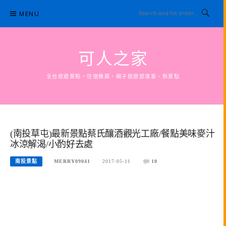
Skip
MENU
to
content
可人之家
全台旅遊景點，住宿推薦、親子旅遊部落客、新景點
(南投草屯)最新景點蔡氏釀酒觀光工廠/餐點美味麥汁
冰涼解渴/小酌好去處
南投景點
MERRY09041
2017-05-11
10