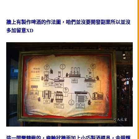
牆上有製作啤酒的作法圖，咱們並沒要開發副業所以並沒
多加留意XD
這一間蠻精緻的，齒輪狀牆面加上小巧製酒模具，金碧輝