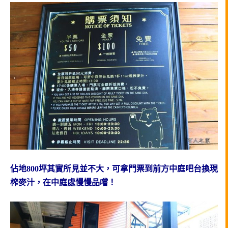
佔地800坪其實所見並不大，可拿門票到前方中庭吧台換現
榨麥汁，在中庭處慢慢品嚐！