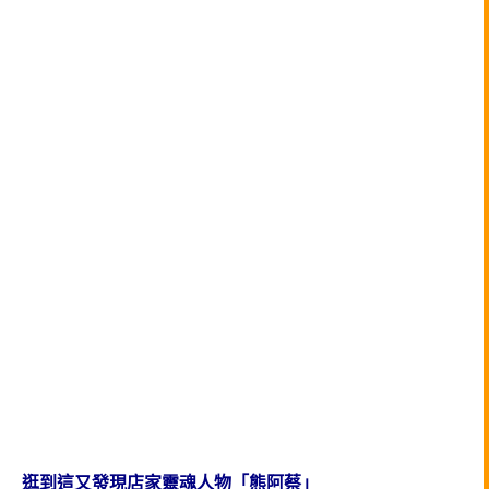
逛到這又發現店家靈魂人物「熊阿蔡」