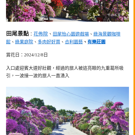
田尾景點
花佈院
、
：
田尾怡心園遊戲場
、
綠海景觀咖啡
館
、
綠果庭院
、
多肉好好買
、
合利園藝
、
有樂莊園
賞花日：2024/12/8日
入口處迎賓大道好壯觀，經過的旅人被這亮眼的九重葛所吸
引，一波接一波的旅人一直湧入