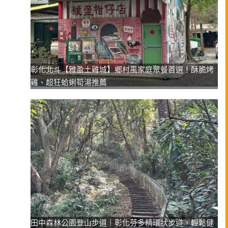
彰化北斗【雅盈土雞城】鄉村風家庭聚餐首選！酥脆烤
雞、超狂蛤蜊筍湯推薦
田中森林公園登山步道｜彰化芬多精環狀步道，輕鬆健