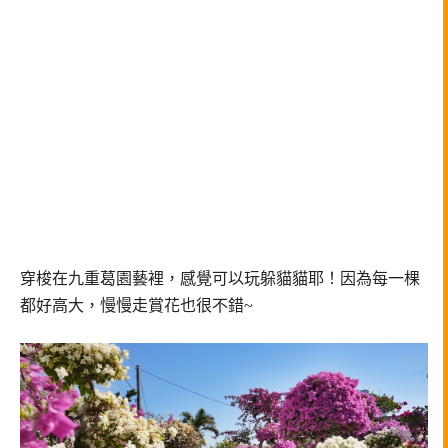
穿梭在九重葛園藝裡，
感覺可以玩躲貓貓耶！
因為每一棵
都好高大，慢慢走賞花也很不錯~