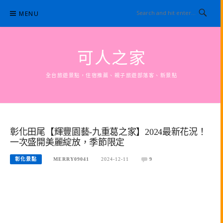
Skip
MENU
to
content
可人之家
全台旅遊景點，住宿推薦、親子旅遊部落客、新景點
彰化田尾【輝豐園藝-九重葛之家】2024最新花況！
一次盛開美麗綻放，季節限定
彰化景點
MERRY09041
2024-12-11
9