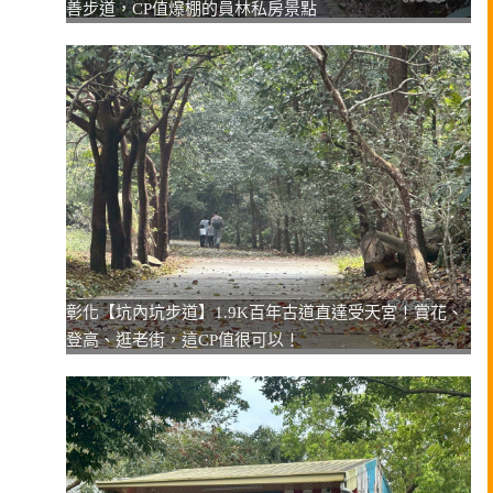
善步道，CP值爆棚的員林私房景點
彰化【坑內坑步道】1.9K百年古道直達受天宮！賞花、
登高、逛老街，這CP值很可以！