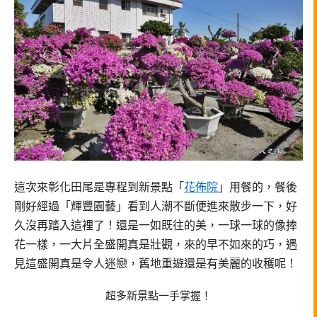
這次來彰化田尾是專程到新景點「
花佈院
」用餐的，餐後
剛好經過「輝豐園藝」看到人潮不斷便進來散步一下，好
久沒再踏入這裡了！還是一如既往的美，一球一球的像捧
花一樣，一大片全盛開真是壯觀，來的早不如來的巧，遇
見這盛開真是令人迷戀，舊地重遊還是有美麗的收穫呢！
超多新景點一手掌握！