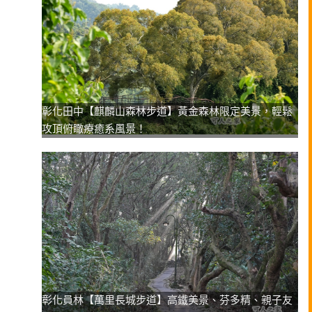
彰化田中【麒麟山森林步道】黃金森林限定美景，輕鬆
攻頂俯瞰療癒系風景！
彰化員林【萬里長城步道】高鐵美景、芬多精、親子友