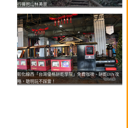
行擁抱山林美景
彰化線西「台灣優格餅乾學院」免費咖啡、餅乾DIY攻
略，聰明玩不踩雷！