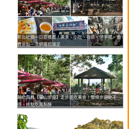
彰化社頭一日遊推薦！美食、小吃、夜景、伴手禮、免
費景點一次網羅超滿足
彰化員林【藤山步道】走步道吃美食！整條步道吃不
停，終點吃鳳梨酥