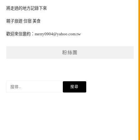
將走過的地方記錄下來
親子旅遊 住宿 美食
歡迎來信邀約：
merry0904@yahoo.com.tw
粉絲團
搜
尋
關
鍵
字: