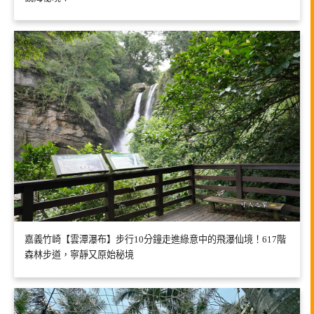
嘉義竹崎【雲潭瀑布】步行10分鐘走進綠意中的飛瀑仙境！617階
森林步道，寧靜又原始秘境