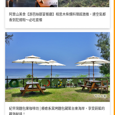
阿里山美食【游芭絲鄒宴餐廳】相思木柴燻料理超激推，連空氣都
香到犯規啦～必吃套餐
紀早灣麵包果咖啡坊│療癒系窯烤麵包藏匿台東海岸，享受蔚藍的
觀海秘境！