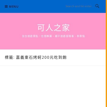
Skip
MENU
to
content
可人之家
全台旅遊景點，住宿推薦、親子旅遊部落客、新景點
標籤:
嘉義東石烤蚵200元吃到飽