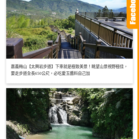
嘉義梅山【太興岩步道】下車就是極致美景！眺望山景視野極佳，
要走步道全長650公尺，必吃愛玉醬料自己加