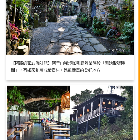
【阿將的家23咖啡館】阿里山秘境咖啡廳營業時段「開始取號時
間」，有如來到魔戒精靈村，遠離塵囂約會好地方