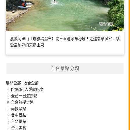
嘉義阿里山【珈雅瑪瀑布】開車直達瀑布秘境！走進翡翠溪谷，感
受最沁涼的天然山泉
全台景點分類
展開全部
|
收合全部
[宅配]可人愛試吃文
全台一日遊景點
全台熱搜步道
南投景點
台中景點
台北景點
台北美食