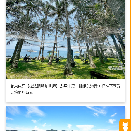
台東東河【拉法鋼琴咖啡屋】太平洋第一排絕美海景，椰林下享受
最悠閒的時光