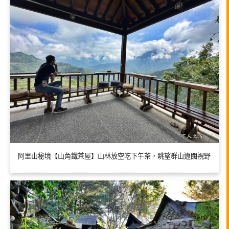
阿里山秘境【山角鐵茶屋】山林放空吃下午茶，眺望群山遼闊視野