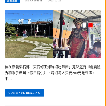
嘉義景點
MERRY09041
2023-12-28
位在嘉義東石鄉「東石蚵王烤鮮蚵吃到飽」竟然還有川劇變臉
秀和歌手演唱（假日提供），烤蚵每人只要200元吃到飽，
平…
CONTINUE READING