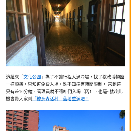
這趟來「
文化公園
」為了不讓行程太過冷場，找了
獄政博物館
一道順遊，只知道免費入場，殊不知還有時間限制， 來到這
只有差10分鐘，管理員就不讓咱們入場（悶），也罷~就趁此
機會帶大家到
「檜意森活村」舊地重遊吧！