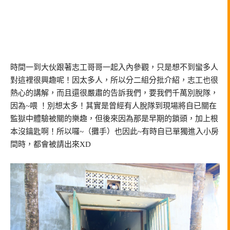
時間一到大伙跟著志工哥哥一起入內參觀，只是想不到蠻多人
對這裡很興趣呢！因太多人，所以分二組分批介紹，志工也很
熱心的講解，而且還很嚴肅的告訴我們，要我們千萬別脫隊，
因為~喂 ！別想太多！其實是曾經有人脫隊到現場將自已關在
監獄中體驗被關的樂趣，但後來因為那是早期的鎖頭，加上根
本沒鑰匙啊！所以囉~（攤手）也因此~有時自已單獨進入小房
間時，都會被請出來XD