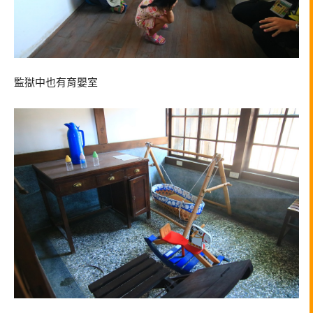
監獄中也有育嬰室