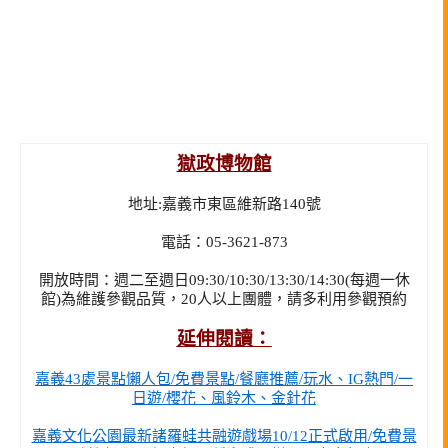
獄政博物館
地址:嘉義市東區維新路140號
電話：05-3621-873
開放時間：週二至週日09:30/10:30/13:30/14:30(每週一休
館)為維護參觀品質，20人以上團體，請多利用參觀預約
延伸閱讀：
嘉義43處景點懶人包/免費景點/餐廳推薦/玩水、IG熱門/一
日遊/櫻花、風鈴木、金針花
嘉義文化公園最新諸羅蛙共融遊戲場10/12正式啟用/免費景