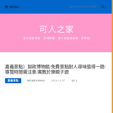
Skip
MENU
to
content
可人之家
全台旅遊景點，住宿推薦、親子旅遊部落客、新景點
嘉義景點）獄政博物館/免費景點耐人尋味值得一遊/
導覽時間需注意/寓教於樂親子遊
嘉義景點
MERRY09041
2018-12-07
2