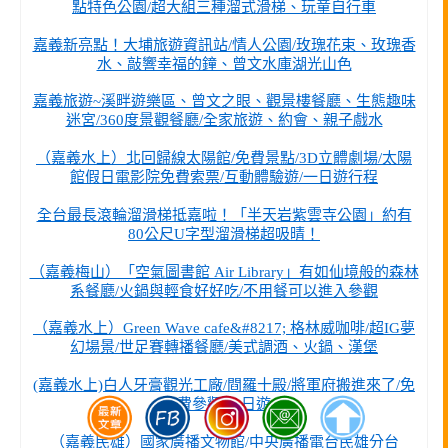
點特色公園/超大組三種溜式滑梯、玩童自行車
嘉義新亮點！大埔旅遊資訊站/情人公園/玫瑰花束、玫瑰香
水、敲響幸福的鐘、曾文水庫湖光山色
嘉義旅遊~溪畔遊樂區、曾文之眼、觀景樓餐廳、生態趣味
迷宮/360度景觀餐廳/全家旅遊、約會、親子戲水
（嘉義水上）北回歸線太陽館/免費景點/3D立體劇場/太陽
館假日電影院免費索票/互動體驗遊/一日遊行程
全台最長滾輪溜滑梯抵嘉啦！「半天岩紫雲寺公園」約有
80公尺U字型溜滑梯超吸晴！
（嘉義梅山）「空氣圖書館 Air Library」有如仙境般的森林
系餐廳/火鍋與輕食好好吃/不用餐可以進入參觀
（嘉義水上）Green Wave cafe&#8217; 格林威咖啡/超IG夢
幻場景/世足賽轉播餐廳/美式調酒、火鍋、漢堡
(嘉義水上)白人牙膏觀光工廠/閰羅十殿/將軍府搬進來了/免
費參觀/一日遊
（嘉義民雄）國家廣播文物館/中央廣播電台民雄分台