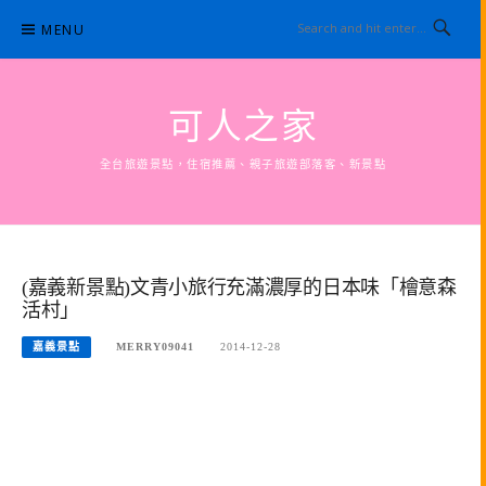
Skip
MENU
to
content
可人之家
全台旅遊景點，住宿推薦、親子旅遊部落客、新景點
(嘉義新景點)文青小旅行充滿濃厚的日本味「檜意森
活村」
嘉義景點
MERRY09041
2014-12-28