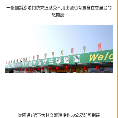
一整個誘惑咱們快來這感受不用出國也有置身在峇里島的
悠閒感~
從國道1號下大林交流道後約50公尺即可到達