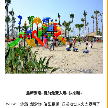
最新消息~目前免費入場~快來哦~
WOW~~沙灘~溜滑梯~峇里島風~這場地也未免太吸晴了~