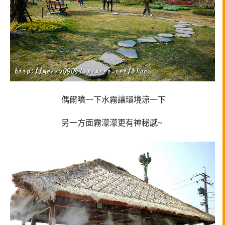
偶爾噴一下水霧讓環境涼一下
另一方面霧濛濛更有神秘感~