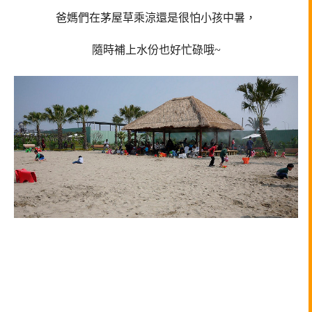
爸媽們在茅屋草乘涼還是很怕小孩中暑，
隨時補上水份也好忙碌哦~