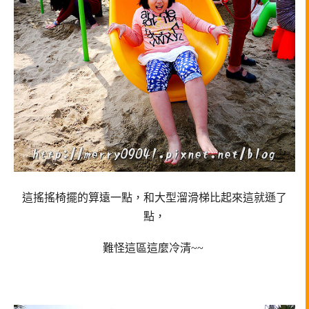
這搖搖椅擺的算遠一點，和大型溜滑梯比起來這就遜了
點，
難怪這區這麼冷清~~