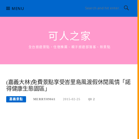
Skip
MENU
to
content
可人之家
全台旅遊景點，住宿推薦、親子旅遊部落客、新景點
(嘉義大林)免費景點享受峇里島風渡假休閒風情「諾
得健康生態園區」
嘉義景點
MERRY09041
2015-02-25
2