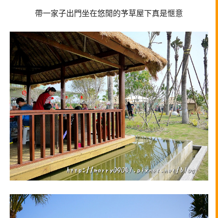
帶一家子出門坐在悠閒的芧草屋下真是愜意