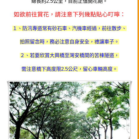
總長約2.5公里，目前正值開花期。
如欲前往賞花，請注意下列幾點貼心叮嚀：
１、防汛專道常有砂石車、汽機車經過，前往散步、
拍照留念時，務必注意自身安全，禮讓車子。
２、若要欣賞大興橋至灣安橋間的苦楝隧道，
需注意橋下高度限2.5公尺，留心車輛高度。