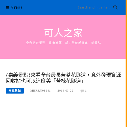
Skip
MENU
to
content
可人之家
全台旅遊景點，住宿推薦、親子旅遊部落客、新景點
{嘉義景點}來看全台最長苦苓花隧道，意外發現資源
回收站也可以這麼美「苦楝花隧道」
嘉義景點
MERRY09041
2014-03-22
1