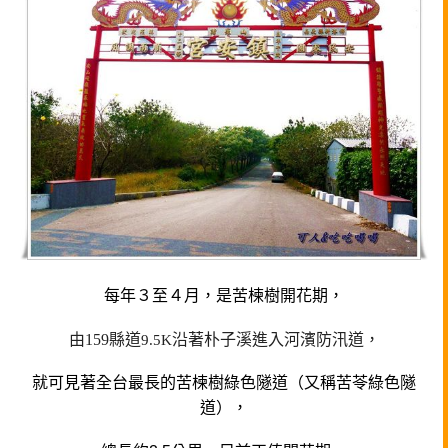
每年３至４月，是苦楝樹開花期，
由159縣道
沿著朴子溪進入河濱防汛道，
9.5K
就可見著全台最長的苦楝樹綠色隧道（又稱苦苓綠色隧
道），