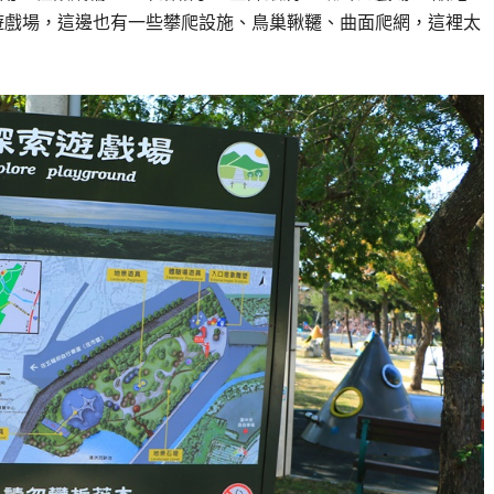
遊戲場，這邊也有一些攀爬設施、鳥巢鞦韆、曲面爬網，這裡太