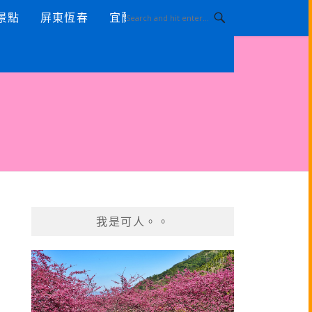
景點
屏東恆春
宜蘭景點
我是可人。。