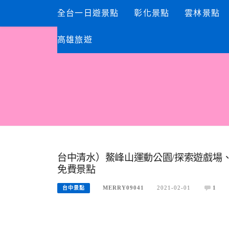
Skip
全台一日遊景點
彰化景點
雲林景點
to
content
高雄旅遊
台中清水）鰲峰山運動公園/探索遊戲場
免費景點
MERRY09041
2021-02-01
1
台中景點