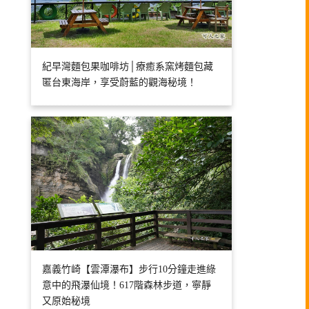
紀早灣麵包果咖啡坊│療癒系窯烤麵包藏
匿台東海岸，享受蔚藍的觀海秘境！
嘉義竹崎【雲潭瀑布】步行10分鐘走進綠
意中的飛瀑仙境！617階森林步道，寧靜
又原始秘境