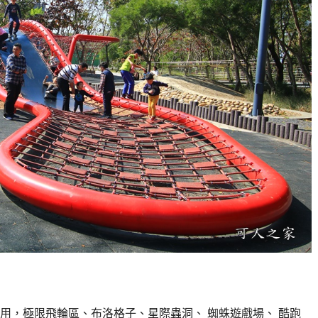
用，極限飛輪區、布洛格子、星際蟲洞、 蜘蛛遊戲場、 酷跑