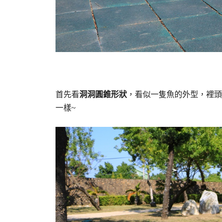
首先看
洞洞圓錐形狀
，看似一隻魚的外型，裡頭
一樣~