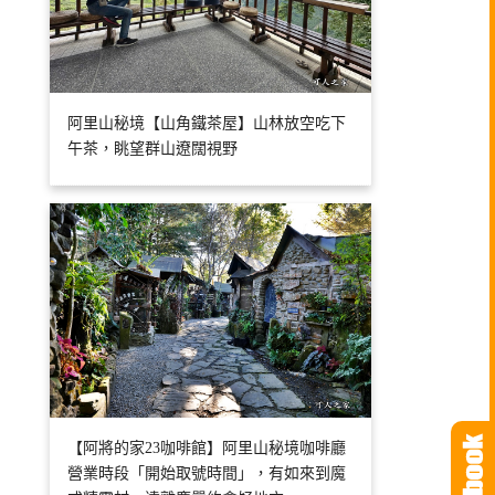
阿里山秘境【山角鐵茶屋】山林放空吃下
午茶，眺望群山遼闊視野
【阿將的家23咖啡館】阿里山秘境咖啡廳
營業時段「開始取號時間」，有如來到魔