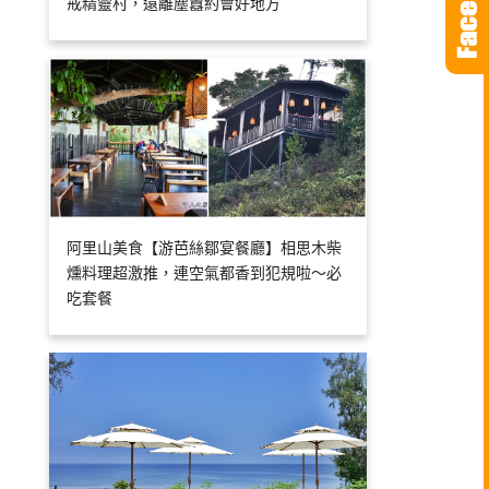
戒精靈村，遠離塵囂約會好地方
阿里山美食【游芭絲鄒宴餐廳】相思木柴
燻料理超激推，連空氣都香到犯規啦～必
吃套餐