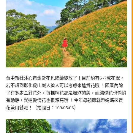
台中新社沐心泉金針花也陸續綻放了！目前約有6~7成花況，
若不想到彰化虎山巖人擠人可以考慮來這賞花哦 ！園區內除
了有多處金針花外，每棵桐花都是爆炸的美，而繡球花也悄悄
有動靜，就連愛情花也很漂亮哦 ！今年母親節就帶媽媽來賞
花兼用餐吧！（拍照日：109/05/03）