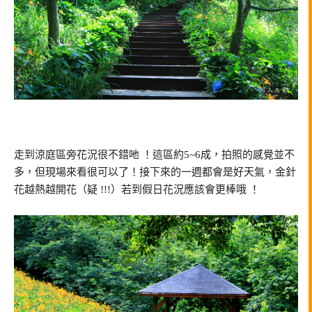
走到涼庭區旁花況很不錯吔 ！這區約5~6成，拍照的感覺並不
多，但現場來看很可以了！接下來的一週都會是好天氣，金針
花越熱越開花（疑 !!!）若到假日花況應該會更棒哦 ！