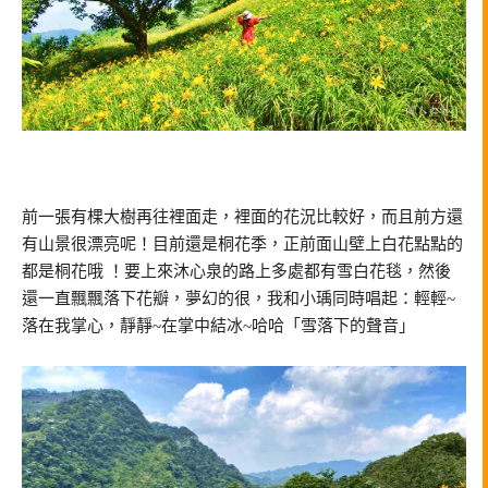
前一張有棵大樹再往裡面走，裡面的花況比較好，而且前方還
有山景很漂亮呢！目前還是桐花季，正前面山壁上白花點點的
都是桐花哦 ！要上來沐心泉的路上多處都有雪白花毯，然後
還一直飄飄落下花瓣，夢幻的很，我和小瑀同時唱起：輕輕~
落在我掌心，靜靜~在掌中結冰~哈哈「雪落下的聲音」