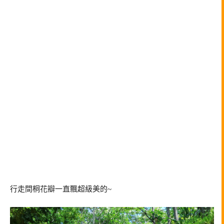
行走間桐花瓣一直飄超級美的~