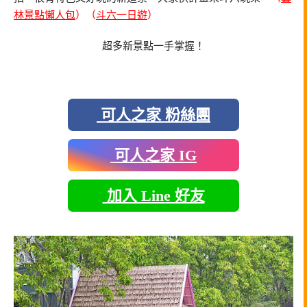
林景點懶人包
）（
斗六一日遊
）
超多新景點一手掌握！
可人之家 粉絲團
可人之家 IG
加入 Line 好友