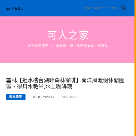
Skip
MENU
to
content
可人之家
全台旅遊景點，住宿推薦、親子旅遊部落客、新景點
雲林【近水樓台湖畔森林咖啡】南洋風渡假休閒園
區，得月水教堂.水上咖啡廳
雲林景點
MERRY09041
2024-08-28