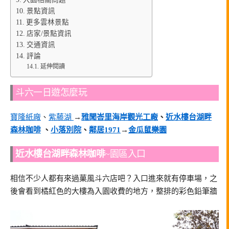
景點資訊
更多雲林景點
店家/景點資訊
交通資訊
評論
延伸閱讀
斗六一日遊怎麼玩
寶隆紙廠
、
紫藤湖
→
雅聞峇里海岸觀光工廠
、
近水樓台湖畔
森林咖啡
、
小落別院
、
鄰居1971
→
金瓜鼠樂園
近水樓台湖畔森林咖啡
~園區入口
相信不少人都有來過菓風斗六店吧？入口進來就有停車場，之
後會看到橘紅色的大樓為入園收費的地方，整排的彩色鉛筆牆