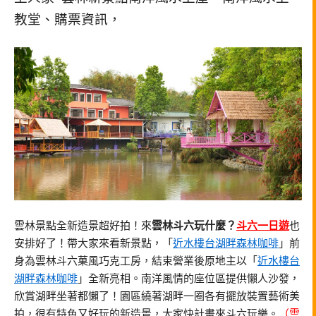
教堂、購票資訊，
雲林景點全新造景超好拍！來
雲林斗六玩什麼？
斗六一日遊
也
安排好了！帶大家來看新景點，「
近水樓台湖畔森林咖啡
」前
身為雲林斗六菓風巧克工房，結束營業後原地主以「
近水樓台
湖畔森林咖啡
」全新亮相。南洋風情的座位區提供懶人沙發，
欣賞湖畔坐著都懶了！園區繞著湖畔一圈各有擺放裝置藝術美
拍，很有特色又好玩的新造景，大家快計畫來斗六玩樂。
（
雲