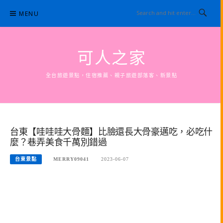
Skip
MENU
to
content
可人之家
全台旅遊景點，住宿推薦、親子旅遊部落客、新景點
台東【哇哇哇大骨麵】比臉還長大骨豪邁吃，必吃什
麼？巷弄美食千萬別錯過
台東景點
MERRY09041
2023-06-07