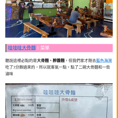
哇哇哇大骨麵
∣菜單
聽說這裡必點的是
大骨麵、醡醬麵
，但我們家才剛去
藍色海灣
吃了3分飽過來的，所以就客氣一點，點了二碗大骨麵和一些
滷味