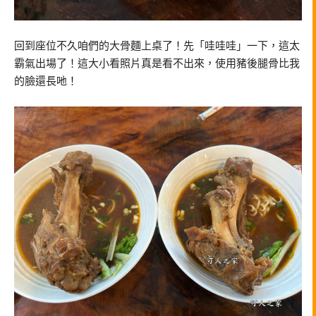
回到座位不久咱們的大骨麵上桌了！先「哇哇哇」一下，這太
霸氣出場了！這大小看照片真是看不出來，使用豬後腿骨比我
的臉還長吔！