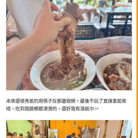
本來還很秀氣的用筷子在那邊假掰，最後不玩了直接拿起來
啃，吃到我臉頰都滑滑的，還好我有濕紙巾><