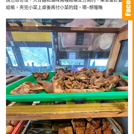
說也很奇怪，大骨麵和滷味兩種結帳是分開的，菜單畫好要先
結帳，夾完小菜上桌後再付小菜的錢，嗯~想嚨嘸