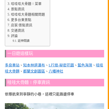
哇哇哇大骨麵∣菜單
景點資訊
哇哇哇大骨麵相關問題
更多台東景點
店家/景點資訊
交通資訊
評論
延伸閱讀
一日遊這樣玩
多良車站
、
知本林道瀑布
、
L行旅-秘密花園
、
藍色海灣
、
哇哇
哇大骨麵
、
都蘭文創園區
、
八幡神社
哇哇大骨麵∣停車資訊
依導航來到寧靜的小巷，這裡只能路邊停車