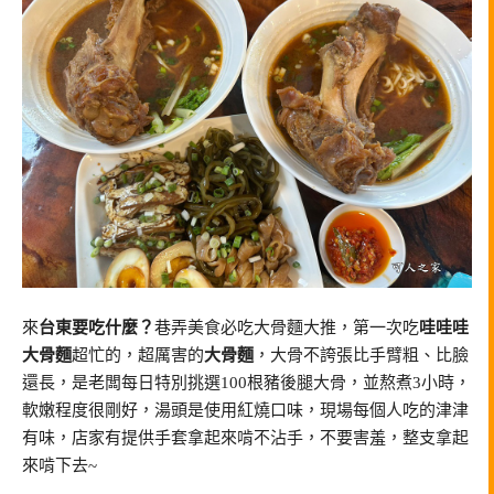
來
台東要吃什麼？
巷弄美食必吃大骨麵大推，第一次吃
哇哇哇
大骨麵
超忙的，超厲害的
大骨麵
，大骨不誇張比手臂粗、比臉
還長，是老闆每日特別挑選100根豬後腿大骨，並熬煮3小時，
軟嫩程度很剛好，湯頭是使用紅燒口味，現場每個人吃的津津
有味，店家有提供手套拿起來啃不沾手，不要害羞，整支拿起
來啃下去~