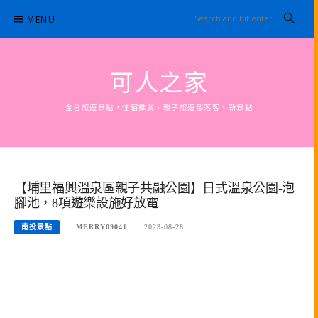
Skip
MENU
to
content
可人之家
全台旅遊景點，住宿推薦、親子旅遊部落客、新景點
【埔里福興溫泉區親子共融公園】日式溫泉公園-泡
腳池，8項遊樂設施好放電
南投景點
MERRY09041
2023-08-28