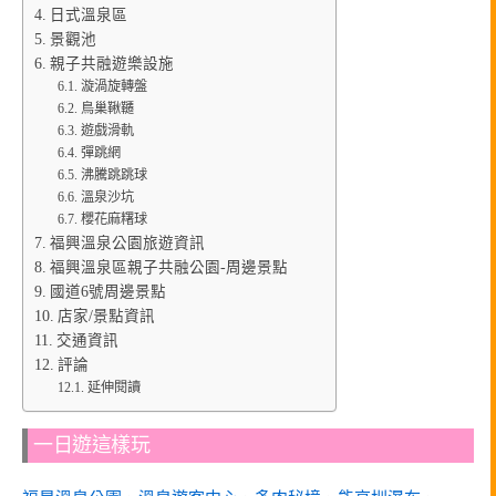
日式溫泉區
景觀池
親子共融遊樂設施
漩渦旋轉盤
鳥巢鞦韆
遊戲滑軌
彈跳網
沸騰跳跳球
溫泉沙坑
櫻花麻糬球
福興溫泉公園旅遊資訊
福興溫泉區親子共融公園-周邊景點
國道6號周邊景點
店家/景點資訊
交通資訊
評論
延伸閱讀
一日遊這樣玩