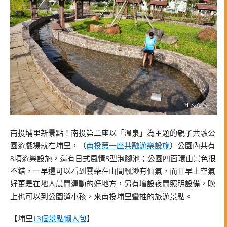
南投埔里新景點！南投第二座以「溫泉」為主題的親子共融公
園遊戲場就在埔里，（
南投第一座共融遊樂設施
）公園內共有
8項遊樂設施，還有日式風情S型泡腳池；公園四面環山景色很
不錯，一早還可以看到雲朵在山間飄渺有仙氣，而且早上空氣
好更是在地人晨間運動的好地方，另有增設夜間照明設備，晚
上也可以到公園遛小孩，來南投埔里蠻推的旅遊景點。
【埔里
13個景點懶人包
】