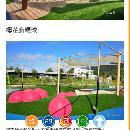
櫻花麻糬球