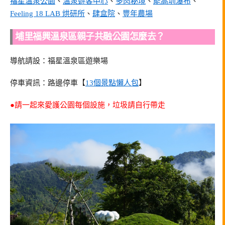
福星溫泉公園
、
溫泉遊客中心
、
多肉秘境
、
能高圳瀑布
、
Feeling 18 LAB 烘研所
、
肆盒院
、
豐年農場
埔里福興溫泉區親子共融公園怎麼去？
導航請設：福星溫泉區遊樂場
停車資訊：路邊停車【
13個景點懶人包
】
●請一起來愛護公園每個設施，垃圾請自行帶走