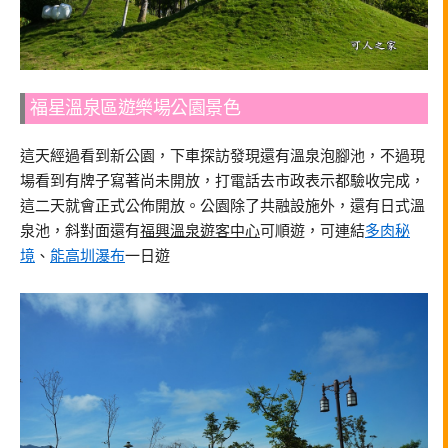
福星溫泉區遊樂場公園景色
這天經過看到新公園，下車探訪發現還有溫泉泡腳池，不過現
場看到有牌子寫著尚未開放，打電話去市政表示都驗收完成，
這二天就會正式公佈開放。公園除了共融設施外，還有日式溫
泉池，斜對面還有
福興溫泉遊客中心
可順遊，可連結
多肉秘
境
、
能高圳瀑布
一日遊