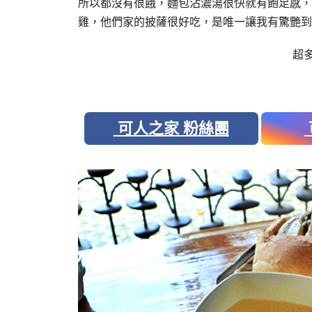
所以都沒有很餓，麵包沾濃湯很快就有飽足感，
雞，他們家的披薩很好吃，是唯一讓我有驚艷到
超
可人之家 粉絲團