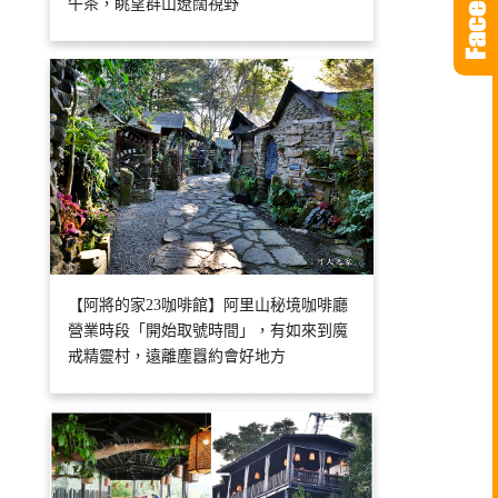
午茶，眺望群山遼闊視野
【阿將的家23咖啡館】阿里山秘境咖啡廳
營業時段「開始取號時間」，有如來到魔
戒精靈村，遠離塵囂約會好地方