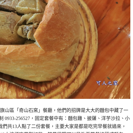
位在旗山區「奇山石窯」餐廳，他們的招牌是大大的麵包中藏了一
0933-256527，固定套餐中有：麵包雞、披薩、洋芋沙拉、小
元，我們共13人點了二份套餐，主要大家是都是吃完早餐就過來，