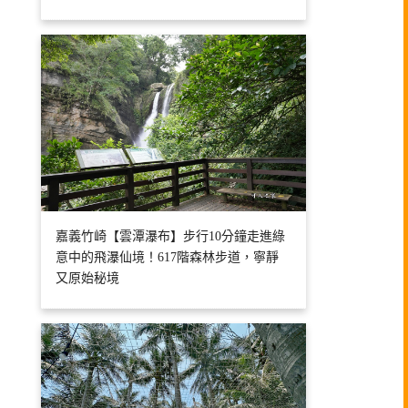
嘉義竹崎【雲潭瀑布】步行10分鐘走進綠
意中的飛瀑仙境！617階森林步道，寧靜
又原始秘境