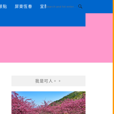
景點
屏東恆春
宜蘭景點
我是可人。。