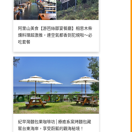
阿里山美食【游芭絲鄒宴餐廳】相思木柴
燻料理超激推，連空氣都香到犯規啦～必
吃套餐
紀早灣麵包果咖啡坊│療癒系窯烤麵包藏
匿台東海岸，享受蔚藍的觀海秘境！