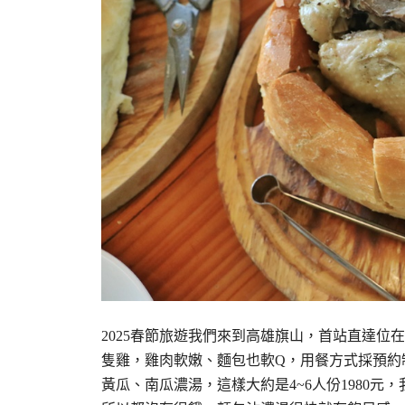
2025春節旅遊我們來到高雄旗山，首站直達
隻雞，雞肉軟嫩、麵包也軟Q，用餐方式採預約制 
黃瓜、南瓜濃湯，這樣大約是4~6人份1980