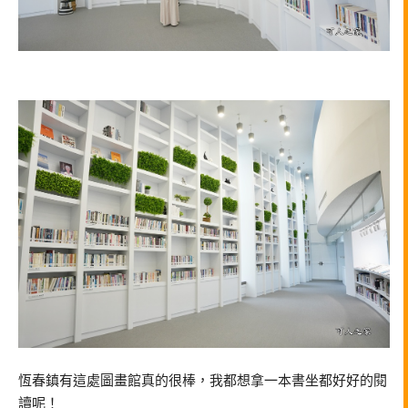
恆春鎮有這處圖畫館真的很棒，我都想拿一本書坐都好好的閱
讀呢！