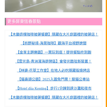
更多屏東恆春景點
【木鋤造樸咖啡披薩餐廳】隱藏在大片庭園裡的披薩店！
【枋野秘境-海景咖啡】觀海平台視野遼闊
【金享主題樂園】一票玩到底！提供餐點吃到飽
【雲光島-青洲濱海遊憩區】會發光酷弦新裝置！
【林邊-花草工作室】在地人必吃隱藏版燒烤店
【貓鼻頭公園】2025入園免門票！龍貓公車站
【Hotel dùa Kenting】步行1分鐘到達沙灘和夜市
【木鋤造樸咖啡披薩餐廳】隱藏在大片庭園裡的披薩店！