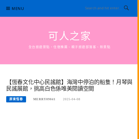
Skip
MENU
to
content
可人之家
全台旅遊景點，住宿推薦、親子旅遊部落客、新景點
【恆春文化中心民謠館】海灣中停泊的船隻！月琴與
民謠展館，挑高白色係唯美閱讀空間
屏東恆春
MERRY09041
2025-04-08