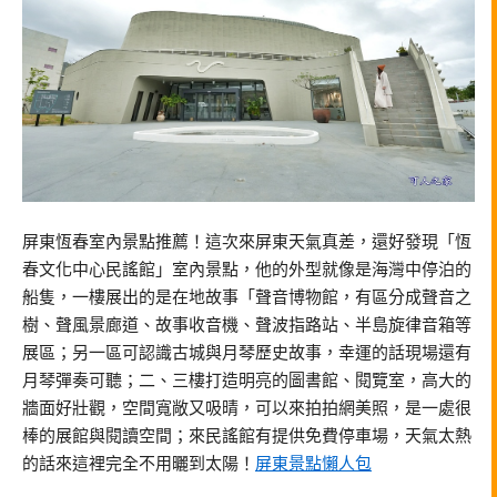
屏東恆春室內景點推薦！這次來屏東天氣真差，還好發現「恆
春文化中心民謠館」室內景點，他的外型就像是海灣中停泊的
船隻，一樓展出的是在地故事「聲音博物館，有區分成聲音之
樹、聲風景廊道、故事收音機、聲波指路站、半島旋律音箱等
展區；另一區可認識古城與月琴歷史故事，幸運的話現場還有
月琴彈奏可聽；二、三樓打造明亮的圖書館、閱覽室，高大的
牆面好壯觀，空間寬敞又吸晴，可以來拍拍網美照，是一處很
棒的展館與閱讀空間；來民謠館有提供免費停車場，天氣太熱
的話來這裡完全不用曬到太陽！
屏東景點懶人包