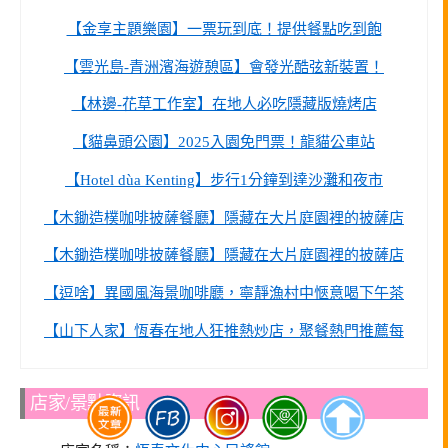
【金享主題樂園】一票玩到底！提供餐點吃到飽
【雲光島-青洲濱海遊憩區】會發光酷弦新裝置！
【林邊-花草工作室】在地人必吃隱藏版燒烤店
【貓鼻頭公園】2025入園免門票！龍貓公車站
【Hotel dùa Kenting】步行1分鐘到達沙灘和夜市
【木鋤造樸咖啡披薩餐廳】隱藏在大片庭園裡的披薩店
【木鋤造樸咖啡披薩餐廳】隱藏在大片庭園裡的披薩店
【逗啥】異國風海景咖啡廳，寧靜漁村中愜意喝下午茶
【山下人家】恆春在地人狂推熱炒店，聚餐熱門推薦每
店家/景點資訊