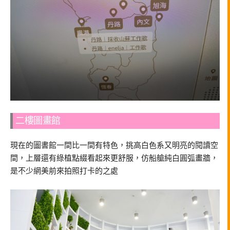
二樓圖畫館
現在的圖書館一間比一間有特色，挑高白色系又明亮的閱讀空
間，上層還有綠植點綴看起來更舒服，仿船艙純白圓弧畫牆，
是不少網美前來拍照打卡的之處