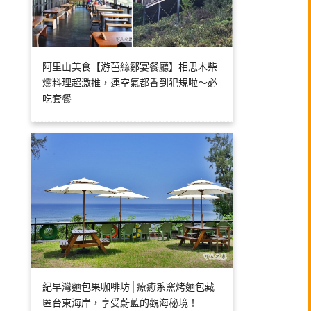
阿里山美食【游芭絲鄒宴餐廳】相思木柴
燻料理超激推，連空氣都香到犯規啦～必
吃套餐
紀早灣麵包果咖啡坊│療癒系窯烤麵包藏
匿台東海岸，享受蔚藍的觀海秘境！