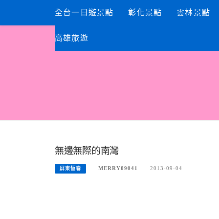
Skip
全台一日遊景點
彰化景點
雲林景點
to
content
高雄旅遊
無邊無際的南灣
MERRY09041
2013-09-04
屏東恆春