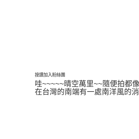
按讚加入粉絲團
哇~~~~~晴空萬里~~隨便拍都
在台灣的南端有一處南洋風的消