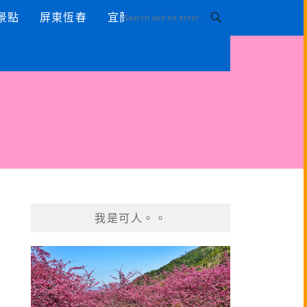
景點
屏東恆春
宜蘭景點
我是可人。。