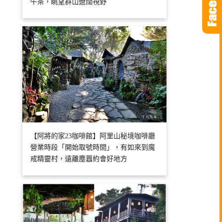
午茶，眺望群山遼闊視野
【阿將的家23咖啡館】阿里山秘境咖啡廳
營業時段「開始取號時間」，有如來到魔
戒精靈村，遠離塵囂約會好地方