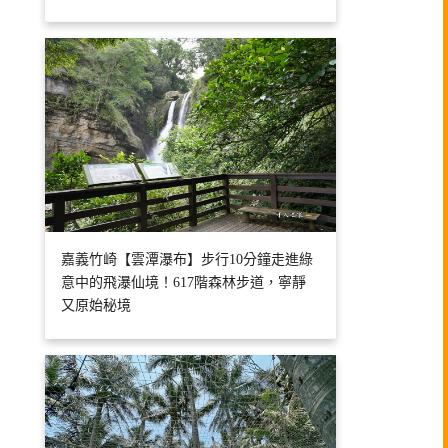
嘉義竹崎【雲潭瀑布】步行10分鐘走進綠
意中的飛瀑仙境！617階森林步道，寧靜
又原始秘境