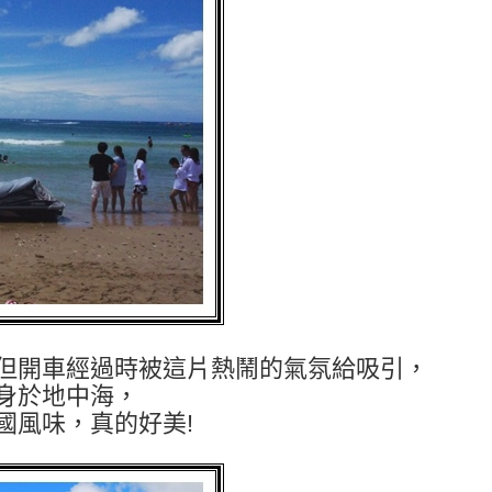
但開車經過時被這片熱鬧的氣氛給吸引，
身於地中海，
國風味，真的好美!