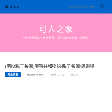
Skip
MENU
to
content
可人之家
全台旅遊景點，住宿推薦、親子旅遊部落客、新景點
(南投親子餐廳)嘚嘚共和物語/親子餐廳/遊樂場
南投景點
MERRY09041
2016-01-22
25