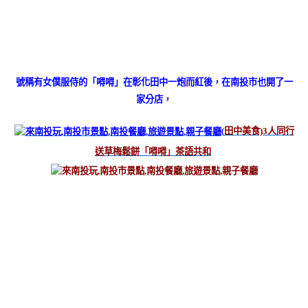
號稱有女僕服侍的「嘚嘚」在彰化田中一炮而紅後，在南投市也開了一
家分店，
(
田中美食)3人同行
送草梅鬆餅「嘚嘚」茶語共和