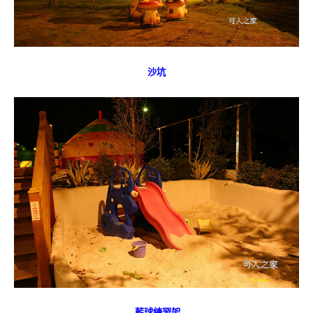
沙坑
藍球練習架