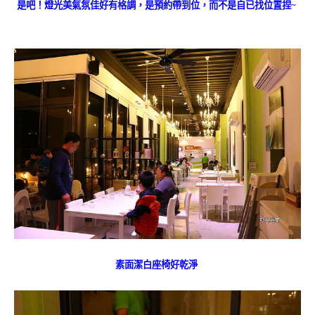
是吧！燈光美氣氛佳好有格調，是預約帶到位，而不是自已找位置捏~
素面潔白座椅好乾淨