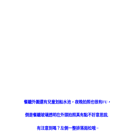
餐聽外圍還有兒童划船水池，夜晚拍照也很有FU，
倒是餐聽玻璃透明在外頭拍照真有點不好意思說,
有注意到嗎？左側一整排落雨松哦 ~