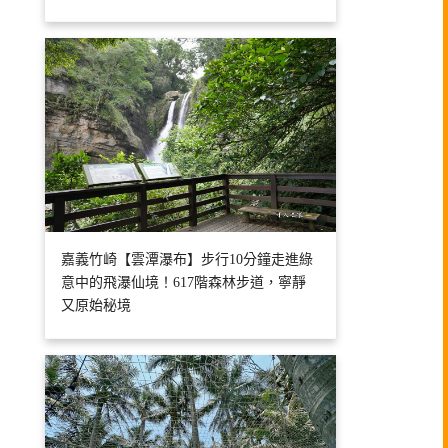
嘉義竹崎【雲潭瀑布】步行10分鐘走進綠
意中的飛瀑仙境！617階森林步道，寧靜
又原始秘境