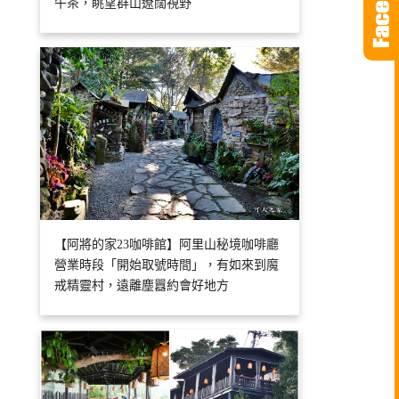
午茶，眺望群山遼闊視野
【阿將的家23咖啡館】阿里山秘境咖啡廳
營業時段「開始取號時間」，有如來到魔
戒精靈村，遠離塵囂約會好地方