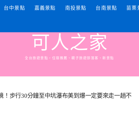
台中景點
嘉義景點
南投景點
台南景點
苗栗
可人之家
全台旅遊景點，住宿推薦、親子旅遊部落客、新景點
境！步行30分鐘至中坑瀑布美到爆一定要來走一趟不