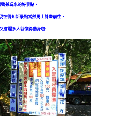
露營兼玩水的好景點，
現在得知新景點當然馬上計畫前往，
又會爆多人就懶得動身啦~