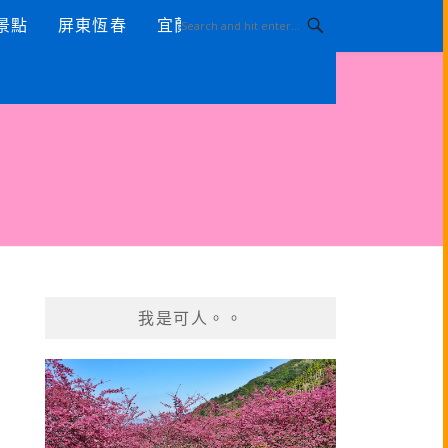
景點
屏東恆春
宜蘭景點
我是可人。。