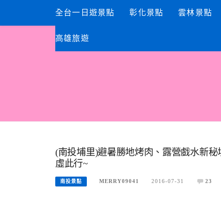
Skip
全台一日遊景點
彰化景點
雲林景點
to
content
高雄旅遊
(南投埔里)避暑勝地烤肉、露營戲水新秘
虛此行~
MERRY09041
2016-07-31
23
南投景點