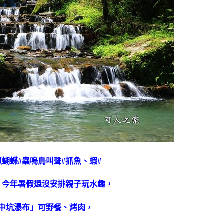
抓蝴蝶#蟲嗚鳥叫聲#抓魚、蝦#
，今年暑假還沒安排親子玩水趣，
中坑瀑布」可野餐、烤肉，