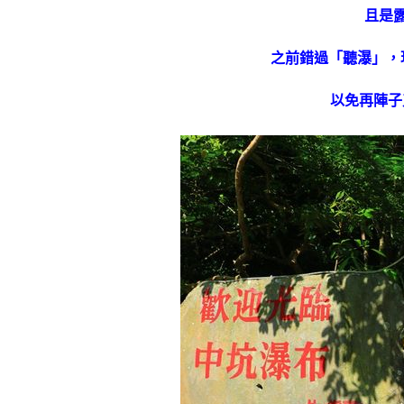
且是
之前錯過「聽瀑」，
以免再陣子