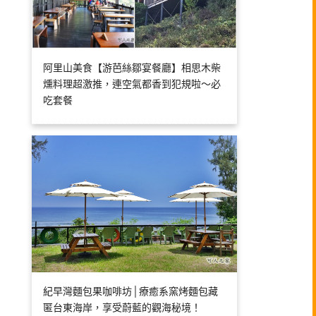
阿里山美食【游芭絲鄒宴餐廳】相思木柴
燻料理超激推，連空氣都香到犯規啦～必
吃套餐
紀早灣麵包果咖啡坊│療癒系窯烤麵包藏
匿台東海岸，享受蔚藍的觀海秘境！