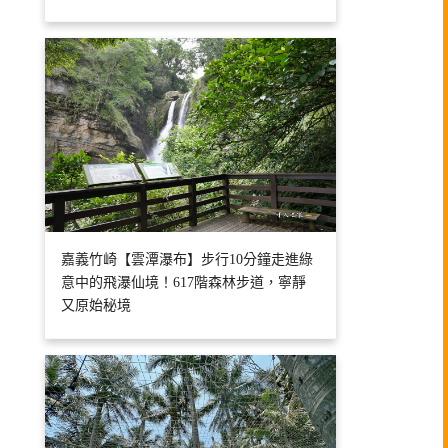
嘉義竹崎【雲潭瀑布】步行10分鐘走進綠
意中的飛瀑仙境！617階森林步道，寧靜
又原始秘境