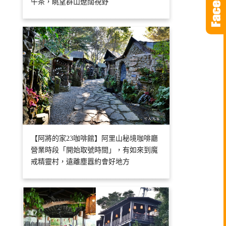
午茶，眺望群山遼闊視野
【阿將的家23咖啡館】阿里山秘境咖啡廳
營業時段「開始取號時間」，有如來到魔
戒精靈村，遠離塵囂約會好地方