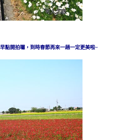
早點開拍囉，到時春節再來一趟一定更美啦~