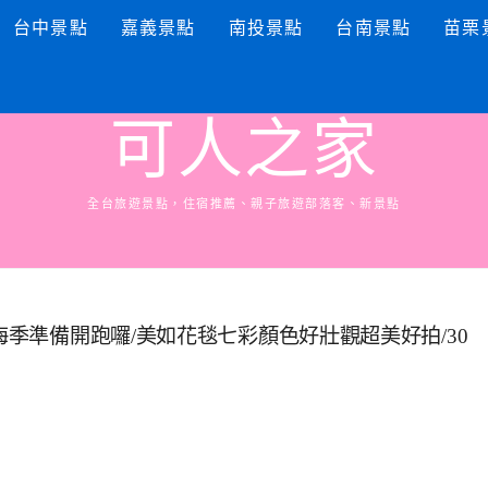
台中景點
嘉義景點
南投景點
台南景點
苗栗
可人之家
全台旅遊景點，住宿推薦、親子旅遊部落客、新景點
海季準備開跑囉/美如花毯七彩顏色好壯觀超美好拍/30