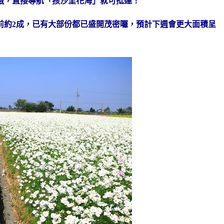
道旁哦，直接導航「孩沙里花海」就可抵達！
前約2成，已有大部份都已盛開茂密囉，預計下週會更大面積呈