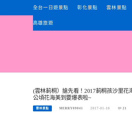
Skip
全台一日遊景點
彰化景點
雲林景點
to
content
高雄旅遊
(雲林莿桐）搶先看！2017莿桐孩沙里花
公頃花海美到要爆表啦~
MERRY09041
2017-01-10
21
雲林景點