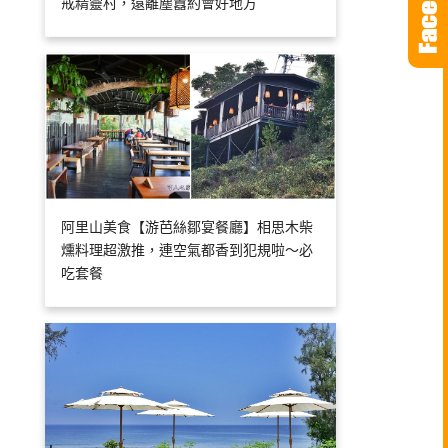
戒精靈村，遠離塵囂約會好地方
阿里山美食【游芭絲鄒宴餐廳】相思木柴
燻料理超激推，連空氣都香到犯規啦～必
吃套餐