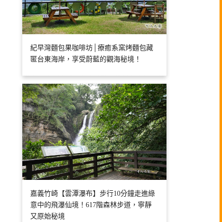
紀早灣麵包果咖啡坊│療癒系窯烤麵包藏
匿台東海岸，享受蔚藍的觀海秘境！
嘉義竹崎【雲潭瀑布】步行10分鐘走進綠
意中的飛瀑仙境！617階森林步道，寧靜
又原始秘境