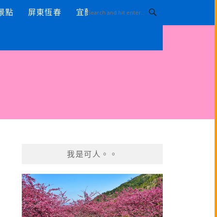
景點
屏東恆春
宜蘭景點
我是可人。。