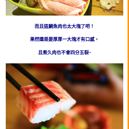
而且這鯛魚肉也太大塊了吧！
果然還是要厚厚一大塊才有口感，
且煮久肉也不會四分五裂~