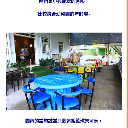
咱們家小孩能玩的有限，
比較適合幼稚園的年齡層~
園內的設施誠誠只剩這組籃球架可玩，