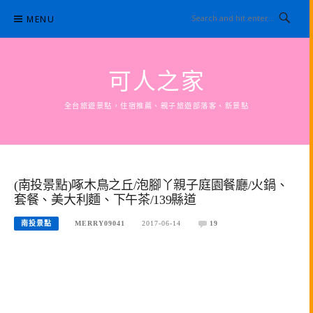
Skip
MENU
to
content
可人之家
全台旅遊景點，住宿推薦、親子旅遊部落客、新景點
(南投景點)啄木鳥之丘/泡腳丫親子庭園餐廳/火鍋、
套餐、美大利麵、下午茶/139縣道
南投景點
MERRY09041
2017-06-14
19