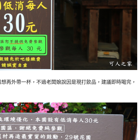
還想再外帶一杯，不過老闆娘說因是現打飲品，建議即時喝完，