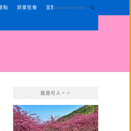
景點
屏東恆春
宜蘭景點
我是可人。。