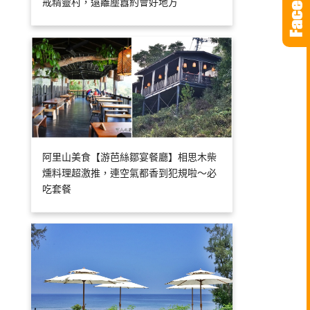
戒精靈村，遠離塵囂約會好地方
阿里山美食【游芭絲鄒宴餐廳】相思木柴
燻料理超激推，連空氣都香到犯規啦～必
吃套餐