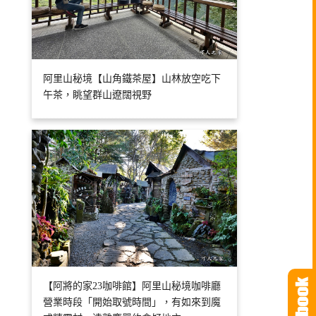
阿里山秘境【山角鐵茶屋】山林放空吃下
午茶，眺望群山遼闊視野
【阿將的家23咖啡館】阿里山秘境咖啡廳
營業時段「開始取號時間」，有如來到魔