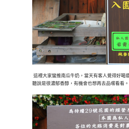
這裡大家蠻推南瓜牛奶，當天有客人覺得好喝
聽說是很濃郁香醇，有機會也想再去品嚐看看。