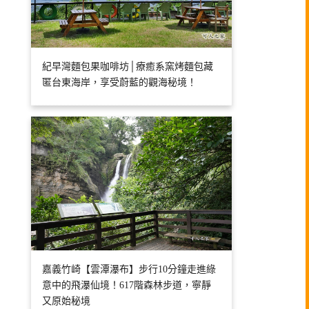
紀早灣麵包果咖啡坊│療癒系窯烤麵包藏
匿台東海岸，享受蔚藍的觀海秘境！
嘉義竹崎【雲潭瀑布】步行10分鐘走進綠
意中的飛瀑仙境！617階森林步道，寧靜
又原始秘境