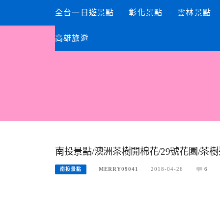
Skip
全台一日遊景點
彰化景點
雲林景點
to
content
高雄旅遊
南投景點/澳洲茶樹開棉花/29號花園/茶
MERRY09041
2018-04-26
6
南投景點