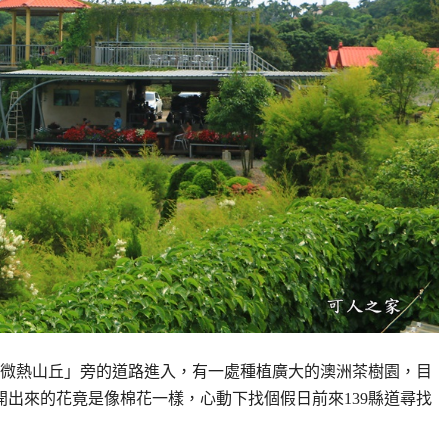
微熱山丘」旁的道路進入，有一處種植廣大的澳洲茶樹園，目
開出來的花竟是像棉花一樣，心動下找個假日前來139縣道尋找