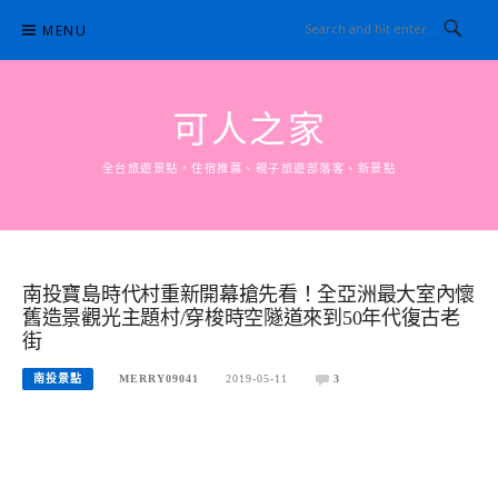
Skip
MENU
to
content
可人之家
全台旅遊景點，住宿推薦、親子旅遊部落客、新景點
南投寶島時代村重新開幕搶先看！全亞洲最大室內懷
舊造景觀光主題村/穿梭時空隧道來到50年代復古老
街
南投景點
MERRY09041
2019-05-11
3