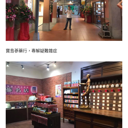
寶島蔘藥行，專解疑難雜症