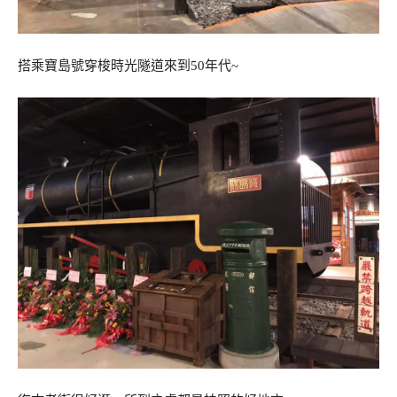
搭乘寶島號穿梭時光隧道來到50年代~