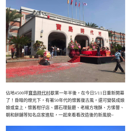
佔地4500坪
寶島時代村
歇業一年半後，在今日5/11日重新開幕
了！昏暗的燈光下，有著50年代的懷舊復古風，還可變裝成娘
娘或皇上，懷舊柑仔店、鑽石理髮廳、老楊方塊酥、方愫韾、
朝和餅舖等知名店家進駐，一起來看看改造後的新風貌~