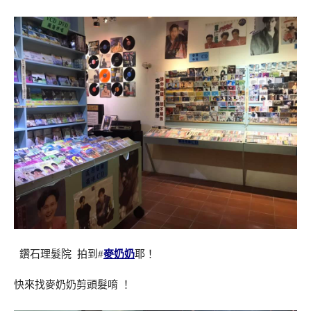
鑽石理髮院 拍到#
麥奶奶
耶！
快來找麥奶奶剪頭髮唷 ！