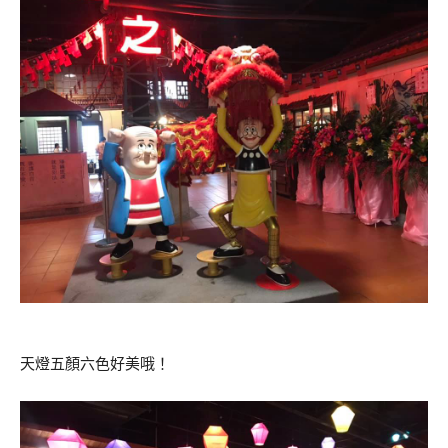
天燈五顏六色好美哦！