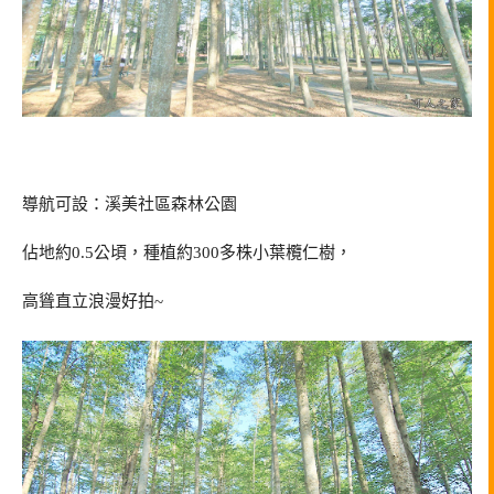
導航可設：溪美社區森林公園
佔地約0.5公頃，種植約300多株小葉欖仁樹，
高聳直立浪漫好拍~