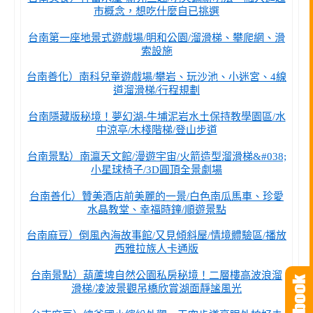
市概念，想吃什麼自已挑選
台南第一座地景式遊戲場/明和公園/溜滑梯、攀爬網、滑
索設施
台南善化）南科兒童遊戲場/攀岩、玩沙池、小迷宮、4線
道溜滑梯/行程規劃
台南隱藏版秘境！夢幻湖-牛埔泥岩水土保持教學園區/水
中涼亭/木棧階梯/登山步道
台南景點）南瀛天文館/漫遊宇宙/火箭造型溜滑梯&#038;
小星球椅子/3D圓頂全景劇場
台南善化）贊美酒店前美麗的一景/白色南瓜馬車、珍愛
水晶教堂、幸福時鐘/順遊景點
台南麻豆）倒風內海故事館/又見傾斜屋/情境體驗區/播放
西雅拉族人卡通版
台南景點）葫蘆埤自然公園私房秘境！二層樓高波浪溜
滑梯/凌波景觀吊橋欣賞湖面靜謐風光