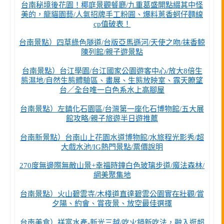
台南秘境後花園！椰庭景觀餐廳/九重葛盛開點綴其中怪
美的，龍貓園藝/人氣招牌手工粉圓、爆料蔥香蚵仔麵線
cp值破表！
台南景點）四草綠色隧道/台版亞馬遜河/天使之吻/抹香鯨
陳列館/親子遊景點
台南景點）台江學園/台江國家公園遊客中心/放大8倍生
態濕地/自然生態體驗區、畫展、生態放映室、露天瞭望
台／全台唯一白色系水上高腳屋
台南景點）左鎮化石園區/台灣第一座化石博物館/五大展
館攻略/親子旅遊半日遊推薦
台南新景點）台南山上花園水道博物館/水旅程光影秀/超
大戲水池/IG熱門景點/票價說明
270度無邊際無敵山景+幸福時鐘白色玻璃步道/魔法森林/
網美聚集地
台南景點）火山碧雲寺/木棧道直達碧雲公園實在壯觀/賞
夕陽、約會、賞夜景、放空最佳選擇
台南美食）祥富水產-新光三越/吃火鍋新吃法，融入逛超