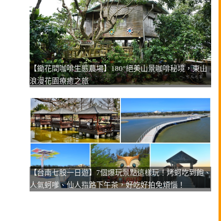
【鋤花間咖啡生態農場】180°絕美山景咖啡秘境，東山
浪漫花園療癒之旅
【台南七股一日遊】7個爆玩景點這樣玩！烤蚵吃到飽、
人氣蚵嗲、仙人指路下午茶，好吃好拍免煩惱！