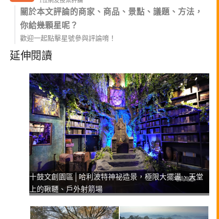
1位網友投票評論
關於本文評論的商家、商品、景點、議題、方法，
你給幾顆星呢？
歡迎一起點擊星號參與評論唷！
延伸閱讀
十鼓文創園區│哈利波特神祕造景，極限大擺盪、天堂
上的鞦韆、戶外射箭場