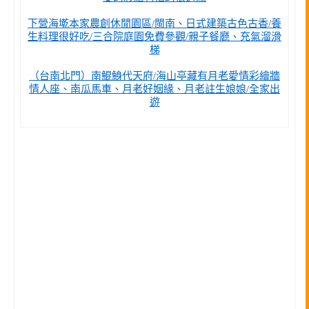
下營海墘本家農創休閒園區/閩南、日式建築古色古香/養
生料理很好吃/三合院庭園免費參觀/親子餐廳、充氣溜滑
梯
（台南北門）南鯤鯓代天府/海山亭藏有月老愛情彩繪牆
情人座、南瓜馬車、月老好姻緣、月老註生娘娘/全家出
遊