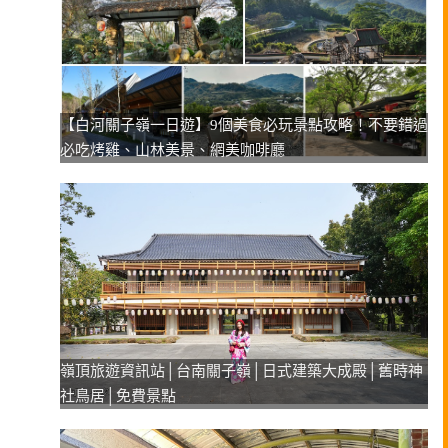
【白河關子嶺一日遊】9個美食必玩景點攻略！不要錯過
必吃烤雞、山林美景、網美咖啡廳
嶺頂旅遊資訊站│台南關子嶺│日式建築大成殿│舊時神
社鳥居│免費景點