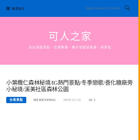
Skip
MENU
to
content
可人之家
全台旅遊景點，住宿推薦、親子旅遊部落客、新景點
小葉欖仁森林秘境/IG熱門景點/冬季戀歌/善化糖廠旁
小秘境/溪美社區森林公園
台南景點
MERRY09041
2019-11-15
1