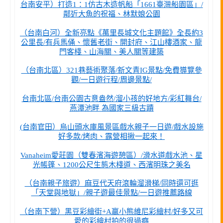
台南安平）打造1：1仿古木造帆船「1661臺灣船園區」/
鄰近大魚的祝福、林默娘公園
（台南白河）全新亮點《萬里長城文化主題館》全長約3
公里長/有兵馬俑、懷舊老街、開封府、江山樓酒家、龍
門客棧、山海關、美人關等建築
（台南北區）321巷藝術聚落/新文青IG景點/免費導覽參
觀/一日遊行程/周邊景點/
台南北區/台南公園古意盎然/溜小孩的好地方/彩紅舞台/
燕潭池畔 為國家三級古蹟
(台南官田）烏山頭水庫風景區戲水親子一日遊/戲水設施
好多款/烤肉、露營相揪一起來！
Vanaheim愛莊園（雙春濱海遊憩區）/滑水道戲水池、星
光帳篷、1200公尺生態木棧道、西濱明珠之美名
（台南親子旅遊）麻豆代天府滾輪溜滑梯/同時還可逛
「天堂與地獄」/親子遊最佳景點/一日遊推薦路線
（台南下營）黑豆彩繪街+A贏小熊維尼彩繪村/好多又可
愛的彩繪村拍的很過癮