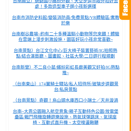
台南麻豆）總爺國小繽紛外觀、天空步道亮眼外拍好去
處！多款造型車子遛小孩新選擇
台南市消防史料館/變裝消防員/免費景點/VR體驗區/寓教
於樂
台南樹谷農場~約有二十多種溫馴小動物等您來餵！體驗
在雲端上漫步刺激設施，園區好玩小孩非常喜歡~
台南景點）台江文化中心/巨大椅子裝置藝術/IG拍照熱
點/結合演藝廳、圖畫館、社區大學/二日遊行程規劃
台南新營）不二良小鼠/繽紛彩虹長廊美觀又好拍/IG熱點
推~
（台南東山）174翼騎士驛站/私人招待所/玻璃步道觀景
台/私房景點
（台南景點）奇觀！烏山頭水庫西口小瑞士／天井漩渦
台南~大恩公園融入航空意象/親子互動特色公園/放電堡
壘區/戰鬥飛機旋轉遊樂設施、熱氣球彈跳床、氣球座
椅、互動式直升機、太空梭盪鞦韆