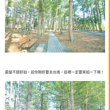
還蠻不錯好拍，若你剛好要去台南，這裡一定要來拍一下唷！