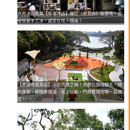
台南冰店推薦【龍泉冰店】爆紅《想見你》取景地，品
嚐懷舊手工冰，感受在地人情味！
【虎頭埤風景區】小日月潭之稱！地景公園嗨翻天，烤
肉露營、腳踏車環湖、水上活動，門票費用攻略一篇搞
定！