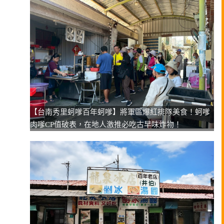
【台南秀里蚵嗲百年蚵嗲】將軍區爆紅排隊美食！蚵嗲
肉嗲CP值破表，在地人激推必吃古早味炸物！