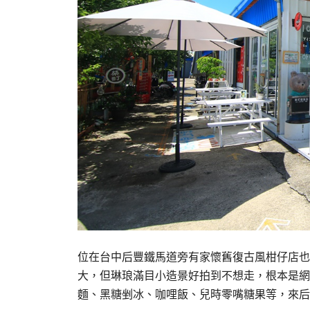
位在台中后豐鐵馬道旁有家懷舊復古風柑仔店也
大，但琳琅滿目小造景好拍到不想走，根本是網
麵、黑糖剉冰、咖哩飯、兒時零嘴糖果等，來后