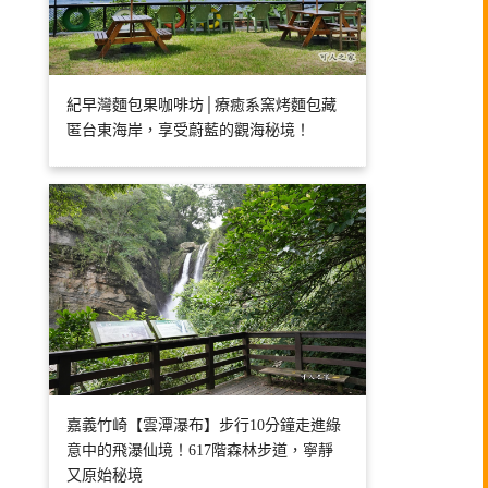
紀早灣麵包果咖啡坊│療癒系窯烤麵包藏
匿台東海岸，享受蔚藍的觀海秘境！
嘉義竹崎【雲潭瀑布】步行10分鐘走進綠
意中的飛瀑仙境！617階森林步道，寧靜
又原始秘境