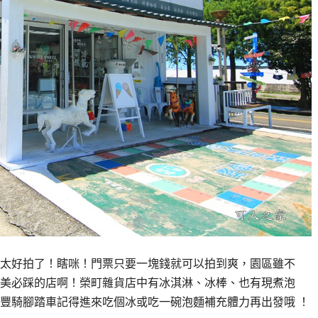
太好拍了！瞎咪！門票只要一塊錢就可以拍到爽，園區雖不
美必踩的店啊！榮町雜貨店中有冰淇淋、冰棒、也有現煮泡
豐騎腳踏車記得進來吃個冰或吃一碗泡麵補充體力再出發哦 ！