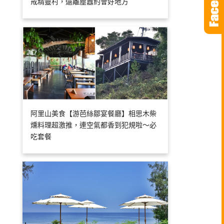
戒精靈村，遠離塵囂約會好地方
阿里山美食【游芭絲鄒宴餐廳】相思木柴
燻料理超激推，連空氣都香到犯規啦～必
吃套餐