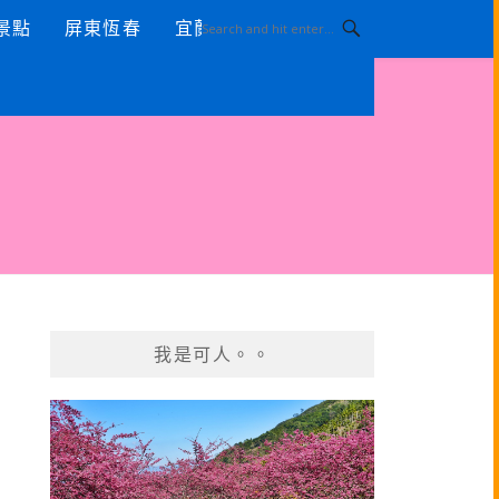
景點
屏東恆春
宜蘭景點
我是可人。。