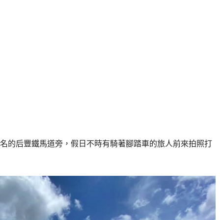
名的后豐鐵馬道旁，假日不時有騎著腳踏車的旅人前來拍照打