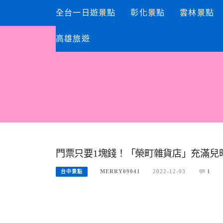
Skip
全台一日遊景點
彰化景點
雲林景點
to
content
高雄旅遊
門票只要1塊錢！「榮町雜貨店」充滿兒
MERRY09041
2022-12-03
1
台中景點