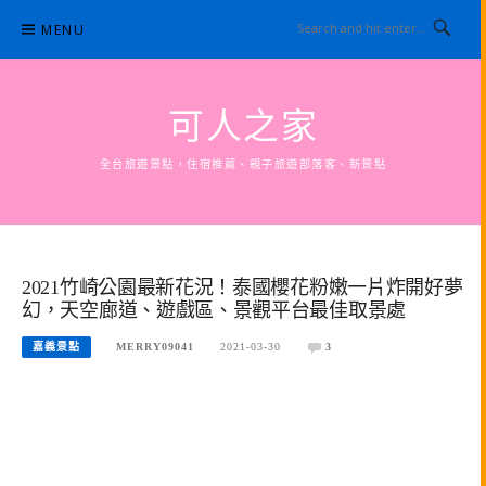
Skip
MENU
to
content
可人之家
全台旅遊景點，住宿推薦、親子旅遊部落客、新景點
2021竹崎公園最新花況！泰國櫻花粉嫩一片炸開好夢
幻，天空廊道、遊戲區、景觀平台最佳取景處
嘉義景點
MERRY09041
2021-03-30
3