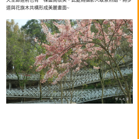
天空廊道前也有一棵盛開很美，此處為攝影人取景熱點，將步
道與花旗木共構形成美麗畫面~