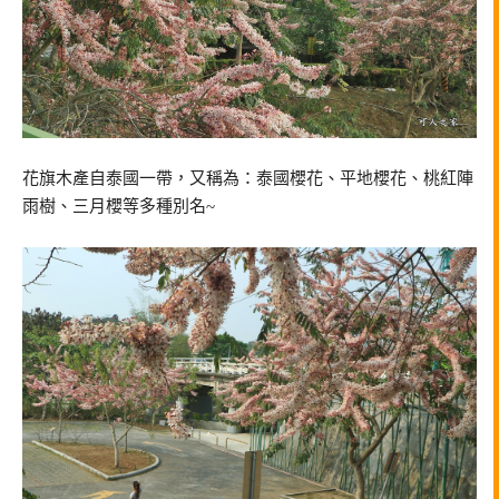
花旗木產自泰國一帶，又稱為：泰國櫻花、平地櫻花、桃紅陣
雨樹、三月櫻等多種別名~