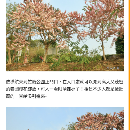
依導航來到
竹崎公園
正門口，在入口處就可以見到高大又茂密
的泰國櫻花綻放，可人一看眼睛都亮了！相信不少人都是被壯
觀的一景給吸引進來~