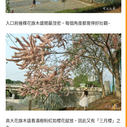
入口前幾棵花旗木盛開最茂密，每個角度都覺得好壯觀~
高大花旗木遠看滿樹粉紅如櫻花綻放，因此又有「三月櫻」之