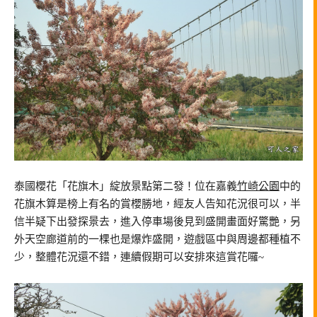
泰國櫻花「花旗木」綻放景點第二發！位在嘉義
竹崎公園
中的
花旗木算是榜上有名的賞櫻勝地，經友人告知花況很可以，半
信半疑下出發探景去，進入停車場後見到盛開畫面好驚艷，另
外天空廊道前的一棵也是爆炸盛開，遊戲區中與周邊都種植不
少，整體花況還不錯，連續假期可以安排來這賞花囉~