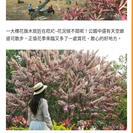
一大棵花旗木就近在咫尺~花況很不錯呢！公園中還有天空廊
道可散步，正值花季來臨又多了一處賞花、散心的好地方。