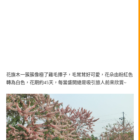
花旗木一簇簇像極了雞毛撢子，毛茸茸好可愛，花朵由粉紅色
轉為白色，花期約45天，每當盛開總是吸引旅人前來欣賞~