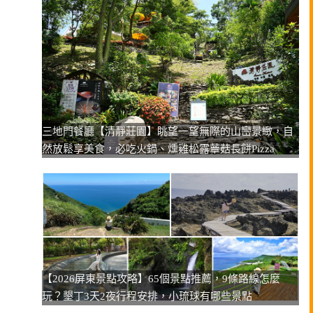
三地門餐廳【清靜莊園】眺望一望無際的山巒景緻，自
然放鬆享美食，必吃火鍋、燻雞松露蕈菇長餅Pizza
【2026屏東景點攻略】65個景點推薦，9條路線怎麼
玩？墾丁3天2夜行程安排，小琉球有哪些景點