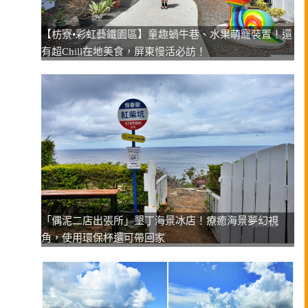
【枋寮•彩虹藝鐵園區】童趣蝸牛巷、水果萌寵裝置！還
有超Chill在地美食，屏東慢活必訪！
「偶泥二店出張所」墾丁海景冰店！療癒海景夢幻視
角，使用環保杯還可帶回家