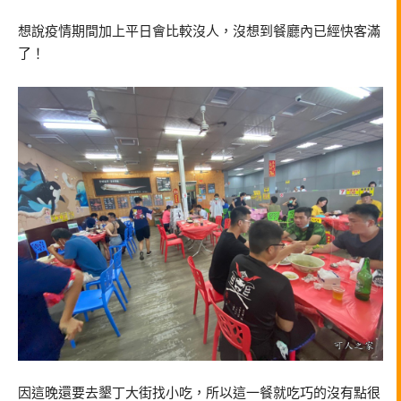
想說疫情期間加上平日會比較沒人，沒想到餐廳內已經快客滿
了！
因這晚還要去墾丁大街找小吃，所以這一餐就吃巧的沒有點很