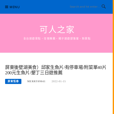
Skip
MENU
to
content
可人之家
全台旅遊景點，住宿推薦、親子旅遊部落客、新景點
屏東後壁湖美食）邱家生魚片/有停車場/附菜單40片
200元生魚片/墾丁三日遊推薦
屏東恆春
MERRY09041
2022-01-15