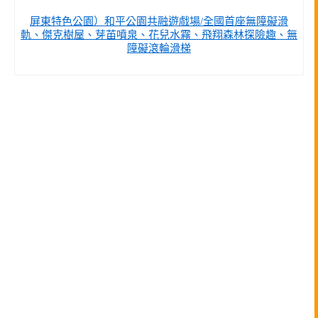
屏東特色公園）和平公園共融遊戲場/全國首座無障礙滑
軌、傑克樹屋、芽苖噴泉、花兒水霧、飛翔森林探險趣、無
障礙滾輪滑梯