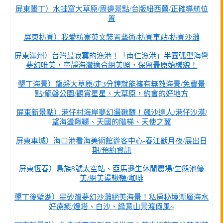
屏東墾丁）水蛙窟大草原/周邊景點/台版紐西蘭/正確導航位
置
屏東枋寮）我愛枋寮英文裝置藝術/枋寮車站/枋寮沙灘
屏東滿州）台灣最寂寞的漁港！「南仁漁港」半圓弧型海彎
夢幻唯美，寧靜海灣適合網美照，保留最原始樣貌！
墾丁海景）龍磐大草原/走3分鐘就能擁有無敵海景/免費景
點/龍磐公園/觀賞星星、大草原，約會的好地方
屏東新景點）港仔村海岸夢幻盪鞦韆！飆沙達人/港仔沙漠/
望海盪鞦韆、天國的階梯、天使之翼
屏東車城）海口港看海美術館遊客中心-春江獸月夜/展出日
期/預約資訊
屏東恆春）鳥族8號太空站、亞馬遜生休閒農場/生態池優
美/網美盪鞦韆/咖啡
墾丁後壁湖）星砂灣夢幻沙灘絕美海景！私房秘境漸層海水
好療癒/燈塔、白沙、綠意山景渡假風~