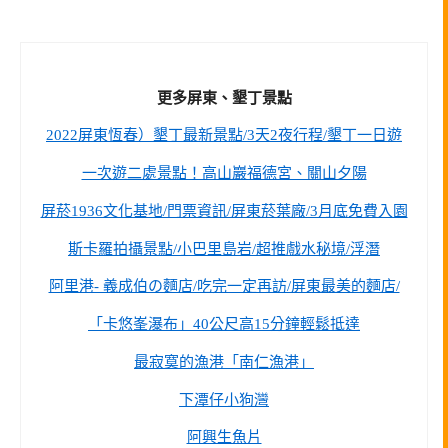
更多屏東、墾丁景點
2022屏東恆春）墾丁最新景點/3天2夜行程/墾丁一日遊
一次遊二處景點！高山巖福德宮、關山夕陽
屏菸1936文化基地/門票資訊/屏東菸葉廠/3月底免費入園
斯卡羅拍攝景點/小巴里島岩/超推戲水秘境/浮潛
阿里港- 義成伯の麵店/吃完一定再訪/屏東最美的麵店/
「卡悠峯瀑布」40公尺高15分鐘輕鬆抵達
最寂寞的漁港「南仁漁港」
下潭仔小狗灣
阿興生魚片