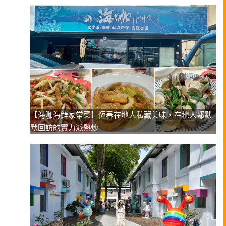
【海咖海鮮家常菜】恆春在地人私藏美味，在地人都默
默回訪的實力派熱炒