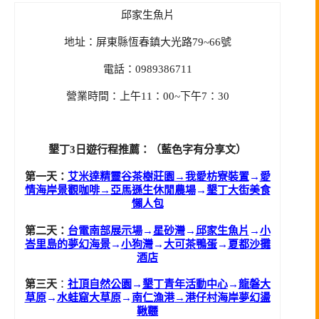
邱家生魚片
地址：屏東縣恆春鎮大光路79~66號
電話：0989386711
營業時間：上午11：00~下午7：30
墾丁3日遊行程推薦：（藍色字有分享文）
第一天：
艾米達精靈谷茶樹莊園
→
我愛枋寮裝置
→
愛
情海岸景觀咖啡
→
亞馬遜生休閒農場
→
墾丁大街美食
懶人包
第二天：
台電南部展示場
→
星砂灣
→
邱家生魚片
→
小
峇里島的夢幻海景
→
小狗灣
→
大可茶鴨蛋
→
夏都沙攤
酒店
第三天
：
社頂自然公園
→
墾丁青年活動中心
→
龍磐大
草原
→
水蛙窟大草原
→
南仁漁港
→
港仔村海岸夢幻盪
鞦韆