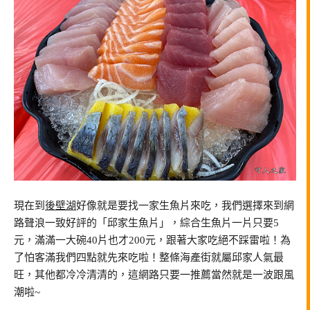
現在到
後壁湖
好像就是要找一家生魚片來吃，我們選擇來到網
路聲浪一致好評的「邱家生魚片」，綜合生魚片一片只要5
元，滿滿一大碗40片也才200元，跟著大家吃絕不踩雷啦！為
了怕客滿我們四點就先來吃啦！整條海產街就屬邱家人氣最
旺，其他都冷冷清清的，這網路只要一推薦當然就是一波跟風
潮啦~