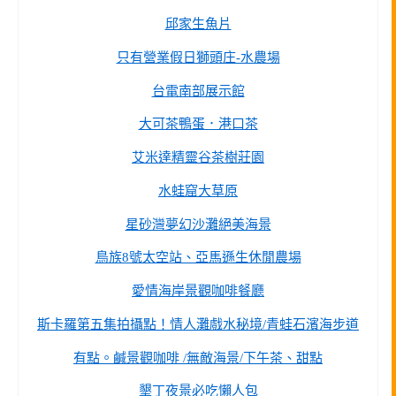
邱家生魚片
只有營業假日獅頭庄-水農場
台電南部展示館
大可茶鴨蛋．港口茶
艾米達精靈谷茶樹莊園
水蛙窟大草原
星砂灣夢幻沙灘絕美海景
鳥族8號太空站、亞馬遜生休閒農場
愛情海岸景觀咖啡餐廳
斯卡羅第五集拍攝點！情人灘戲水秘境/青蛙石濱海步道
有點。鹹景觀咖啡 /無敵海景/下午茶、甜點
墾丁夜景必吃懶人包