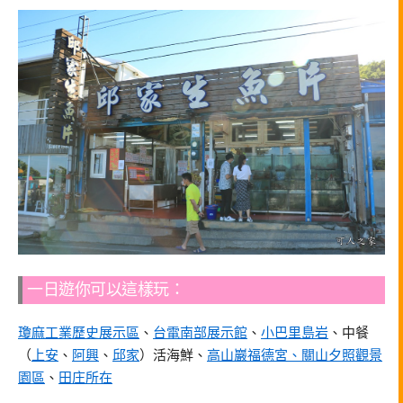
一日遊你可以這樣玩：
瓊麻工業歷史展示區
、
台電南部展示館
、
小巴里島岩
、中餐
（
上安
、
阿興
、
邱家
）活海鮮、
高山巖福德宮、關山夕照觀景
園區
、
田庄所在