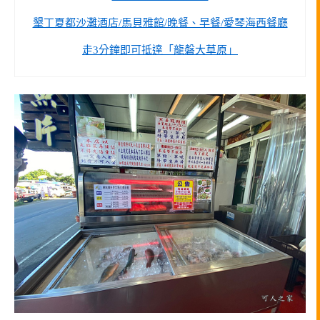
墾丁夏都沙灘酒店/馬貝雅館/晚餐、早餐/愛琴海西餐廳
走3分鐘即可抵達「龍磐大草原」