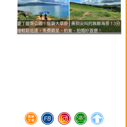
墾丁龍磐公園｜龍磐大草原│美到尖叫的無敵海景！3分
鐘輕鬆抵達，免費觀星、約會、拍婚紗首選！