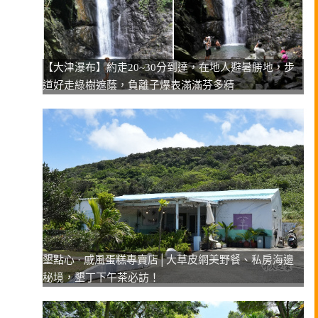
【大津瀑布】約走20~30分到達，在地人避暑勝地，步
道好走綠樹遮蔭，負離子爆表滿滿芬多精
墾點心 · 戚風蛋糕專賣店│大草皮網美野餐、私房海邊
秘境，墾丁下午茶必訪！