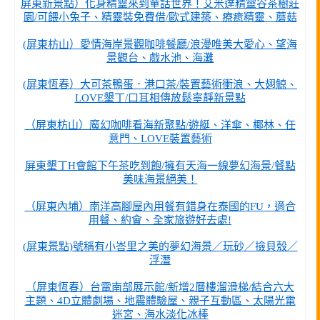
屏東新景點）化身精靈來到童話世界！艾米達精靈谷茶樹莊
園/可餵小兔子、精靈裝免費借/歐式建築、療癒精靈、蘑菇
(屏東枋山）愛情海岸景觀咖啡餐廳/浪漫唯美大愛心、望海
景觀台、戲水池、海灘
(屏東恆春）大可茶鴨蛋．港口茶/裝置藝術衝浪、大翅鯨、
LOVE墾丁/口耳相傳放鬆寧靜新景點
（屏東枋山）魔幻咖啡看海新聚點/遊艇、洋傘、椰林、任
意門、LOVE裝置藝術
屏東墾丁H會館下午茶吃到飽/擁有天海一線夢幻海景/餐點
美味海景絕美！
（屏東內埔）南洋高腳屋內用餐有錯身在泰國的FU，適合
用餐、約會、全家旅遊好去處!
(屏東景點)號稱有小峇里之美的夢幻海景／玩砂／撿貝殼／
浮潛
（屏東恆春）台電南部展示館/新增2層樓溜滑梯/結合六大
主題、4D立體劇場、地震體驗屋、親子互動區、太陽光電
迷宮、海水淡化冰棒