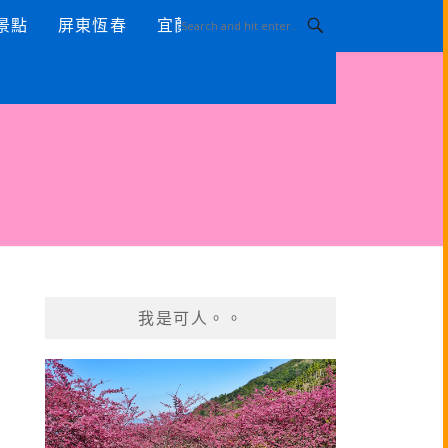
景點
屏東恆春
宜蘭景點
我是可人。。