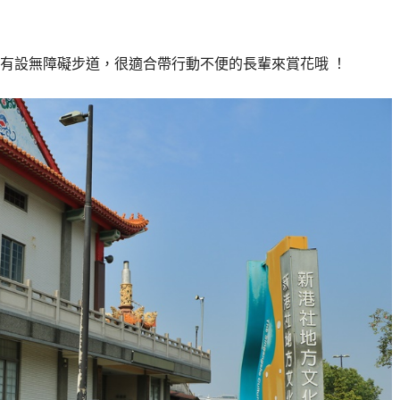
有設無障礙步道，很適合帶行動不便的長輩來賞花哦 ！