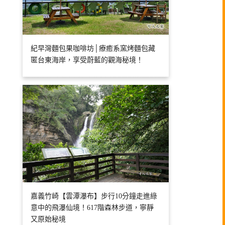
紀早灣麵包果咖啡坊│療癒系窯烤麵包藏
匿台東海岸，享受蔚藍的觀海秘境！
嘉義竹崎【雲潭瀑布】步行10分鐘走進綠
意中的飛瀑仙境！617階森林步道，寧靜
又原始秘境