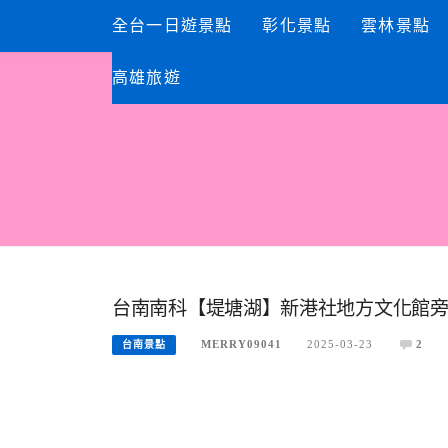
Skip
全台一日遊景點
彰化景點
雲林景點
to
content
高雄旅遊
台南南科【堤塘湖】新港社地方文化館
MERRY09041
2025-03-23
2
台南景點