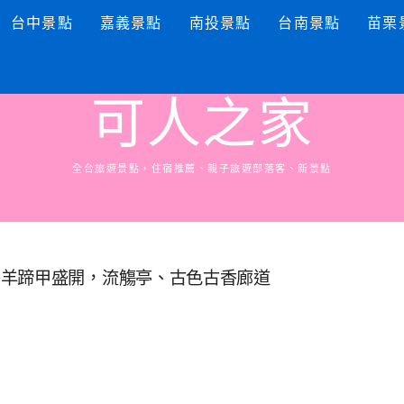
台中景點
嘉義景點
南投景點
台南景點
苗栗
可人之家
全台旅遊景點，住宿推薦、親子旅遊部落客、新景點
旁羊蹄甲盛開，流觴亭、古色古香廊道