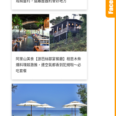
戒精靈村，遠離塵囂約會好地方
阿里山美食【游芭絲鄒宴餐廳】相思木柴
燻料理超激推，連空氣都香到犯規啦～必
吃套餐