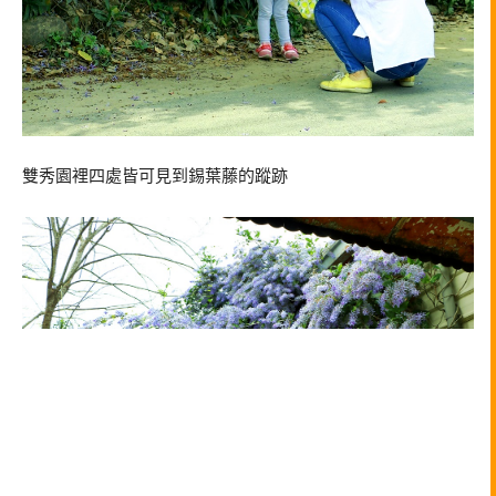
雙秀園裡四處皆可見到錫葉藤的蹤跡