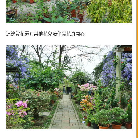
這邊賞花還有其他花兒陪伴賞花真開心