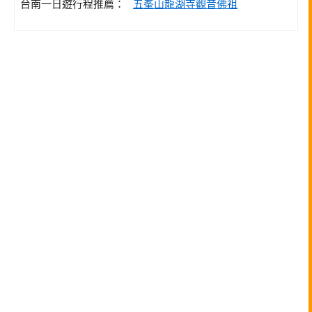
台南一日遊行程推薦：
五峯山龍湖寺觀音佛祖