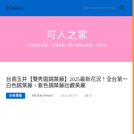
Skip
MENU
to
content
可人之家
全台旅遊景點，住宿推薦、親子旅遊部落客、新景點
台南玉井【雙秀園錫葉藤】2025最新花況！全台第一
白色錫葉藤，紫色錫葉藤壯觀美麗
台南景點
MERRY09041
2025-03-17
1