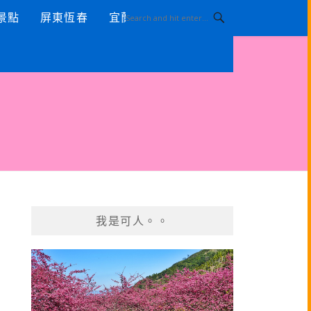
景點
屏東恆春
宜蘭景點
我是可人。。