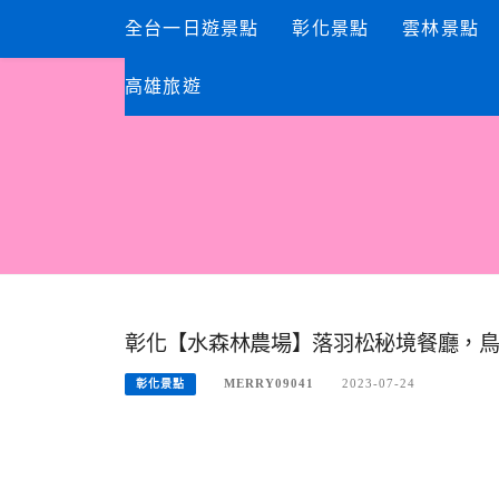
Skip
全台一日遊景點
彰化景點
雲林景點
to
content
高雄旅遊
彰化【水森林農場】落羽松秘境餐廳，鳥
MERRY09041
2023-07-24
彰化景點