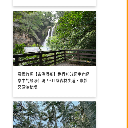
嘉義竹崎【雲潭瀑布】步行10分鐘走進綠
意中的飛瀑仙境！617階森林步道，寧靜
又原始秘境