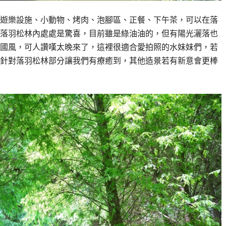
遊樂設施、小動物、烤肉、泡腳區、正餐、下午茶，可以在落
落羽松林內處處是驚喜，目前雖是綠油油的，但有陽光灑落也
國風，可人讚嘆太晚來了，這裡很適合愛拍照的水妹妹們，若
針對落羽松林部分讓我們有療癒到，其他造景若有新意會更棒