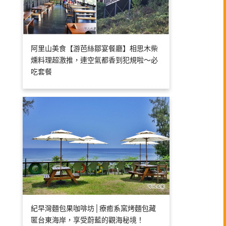
阿里山美食【游芭絲鄒宴餐廳】相思木柴
燻料理超激推，連空氣都香到犯規啦～必
吃套餐
紀早灣麵包果咖啡坊│療癒系窯烤麵包藏
匿台東海岸，享受蔚藍的觀海秘境！