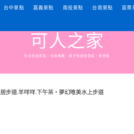
台中景點
嘉義景點
南投景點
台南景點
苗栗
可人之家
全台旅遊景點，住宿推薦、親子旅遊部落客、新景點
居步道.羊咩咩.下午茶，夢幻唯美水上步道