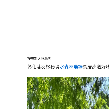
按讚加入粉絲團
彰化落羽松秘境
水森林農場
鳥居步道好