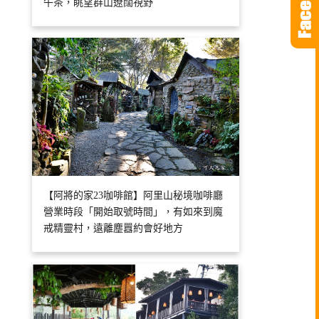
午茶，眺望群山遼闊視野
【阿將的家23咖啡館】阿里山秘境咖啡廳
營業時段「開始取號時間」，有如來到魔
戒精靈村，遠離塵囂約會好地方