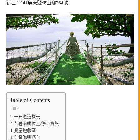
新址：941屏東縣枋山鄉764號
Table of Contents
一日遊這樣玩
芒種咖啡位置/停車資訊
兒童遊戲區
芒種咖啡櫃台