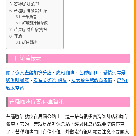
芒種咖啡菜單
芒種咖啡餐點介紹
芒果奶昔
紅燒茄汁排骨飯
芒果咖啡店家資訊
評論
延伸閱讀
一日遊這樣玩
關子嶺茶壺雞加祿分店
、
魔幻咖啡
、
芒種咖啡
、
愛情海岸景
觀咖啡餐廳
、
看海美術館-船貓
、
灰太狼生態教育園區
，
鳥族8
號太空站
芒種咖啡位置/停車資訊
芒種咖啡就位在屏鵝公路上，這一帶有很多賞海咖啡店和咖啡
餐車，它的一旁就是
品軒休息站
，經過休息站就要準備停車
了，芒種咖啡門口有停車位，外觀沒有很明顯要注意不要開太