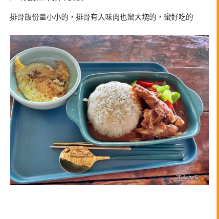
排骨飯份量小小的，排骨有入味肉也蠻大塊的，蠻好吃的