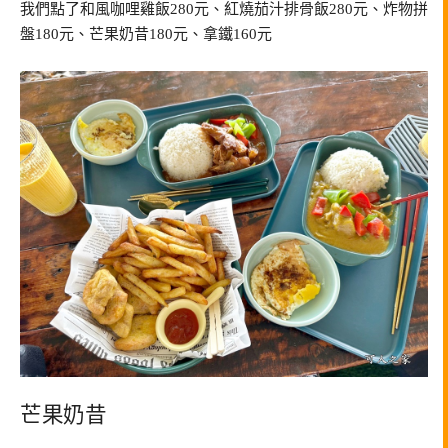
我們點了和風咖哩雞飯280元、紅燒茄汁排骨飯280元、炸物拼
盤180元、芒果奶昔180元、拿鐵160元
芒果奶昔