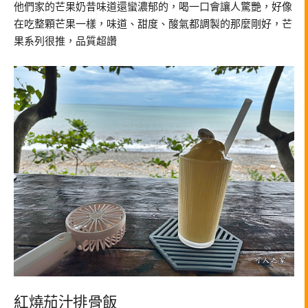
他們家的芒果奶昔味道還蠻濃郁的，喝一口會讓人驚艷，好像
在吃整顆芒果一樣，味道、甜度、酸氣都調製的那麼剛好，芒
果系列很推，品質超讚
紅燒茄汁排骨飯