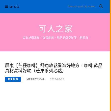
Skip
MENU
to
content
可人之家
全台旅遊景點，住宿推薦、親子旅遊部落客、新景點
屏東【芒種咖啡】舒適放鬆看海好地方，咖啡.飲品
真材實料好喝（芒果系列必點）
屏東恆春
MERRY09041
2023-08-26