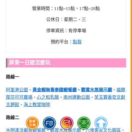
營業時間：11點~15點，17點~20點
公休日：星期二、三
停車資訊：有停車場
預約平台：
點我
屏東一日遊怎麼玩
路線一
阿里港公園
、
黃金蝦無毒泰國蝦餐廳
、
觀賞水族展示廳
、
福爾
摩莎可可農場
、
心之和乳酪
、
南州運動公園
、
芙玉寶香皂文創
主題館
、
海上教堂咖啡
路線二
水明漾活蝦景觀餐廳
、
觀賞水族展示廳
、
六堆客家文化園區
、