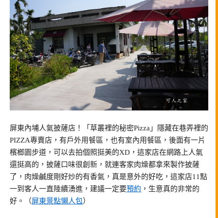
屏東內埔人氣披薩店！「草叢裡的秘密Pizza」隱藏在巷弄裡的
PIZZA專賣店，有戶外用餐區，也有室內用餐區，後面有一片
檳榔園步道，可以去拍個照挺美的XD，這家店在網路上人氣
還挺高的，披薩口味很創新，就連客家肉燥都拿來製作披薩
了，肉燥鹹度剛好炒的有香氣，真是意外的好吃，這家店11點
一到客人一直陸續湧進，建議一定要
預約
，生意真的非常的
好。（
屏東景點懶人包
）