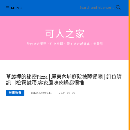
Skip
MENU
to
content
可人之家
全台旅遊景點，住宿推薦、親子旅遊部落客、新景點
草叢裡的秘密Pizza│屏東內埔庭院披薩餐廳│訂位資
訊▕松露鹹蛋.客家風味肉燥都很推
屏東恆春
MERRY09041
2024-03-06