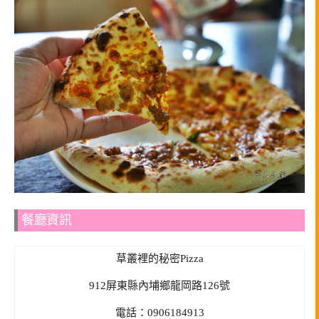
餐廳資訊
草叢裡的秘密Pizza
912屏東縣內埔鄉龍岡路126號
電話：0906184913