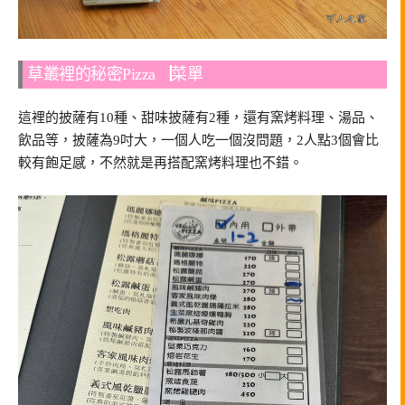
草叢裡的秘密Pizza▕菜單
這裡的披薩有10種、甜味披薩有2種，還有窯烤料理、湯品、
飲品等，披薩為9吋大，一個人吃一個沒問題，2人點3個會比
較有飽足感，不然就是再搭配窯烤料理也不錯。