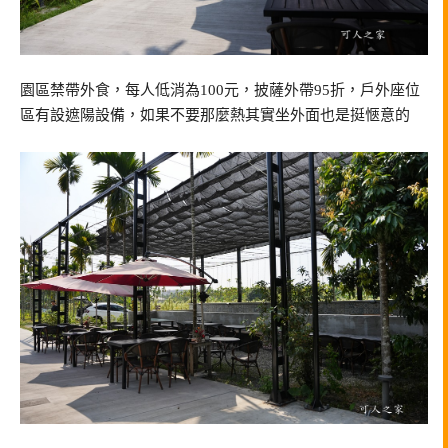
園區禁帶外食，每人低消為100元，披薩外帶95折，戶外座位
區有設遮陽設備，如果不要那麼熱其實坐外面也是挺愜意的