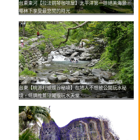
台東東河【拉法鋼琴咖啡屋】太平洋第一排絕美海景，
椰林下享受最悠閒的時光
台東【桃源村蝴蝶谷秘境】在地人不想被公開玩水秘
境，低調推薦隱藏版玩水天堂