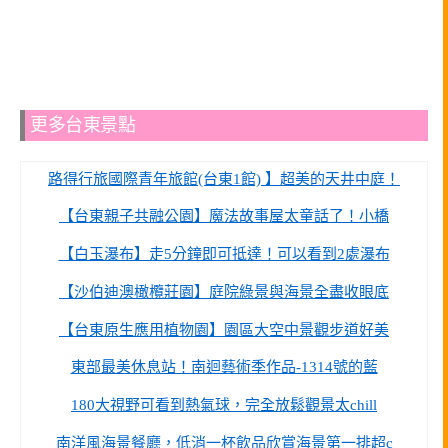
更多台東景點
路得行旅國際青年旅館(台東1館) 】超美的天井中庭！
【台東親子共融公園】魔法故事屋太童話了！小橋
【白玉瀑布】走5分鐘即可抵達！可以看到2處瀑布
【沙伯迪澳橄欖莊園】庭院綠景與海景全盡收眼底
【台東原生應用植物園】園區大空中景觀步道好美
東部最美休息站！南迴藝術季作品-1314號的藍
180大視野可看到熱氣球，完全放鬆觀景太chill
南洋風海景餐廳，低消一杯飲品欣賞海景第一排超c