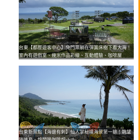
台東【都歷遊客中心】免門票躺在彈簧床樹下看大海！
室內有遊戲室、幾米作品彩繪、互動體驗、咖啡屋
台東新景點【海邊有刺】仙人掌秘境海景第一排！眺望
陸連島、悠閒喝咖啡超chill~