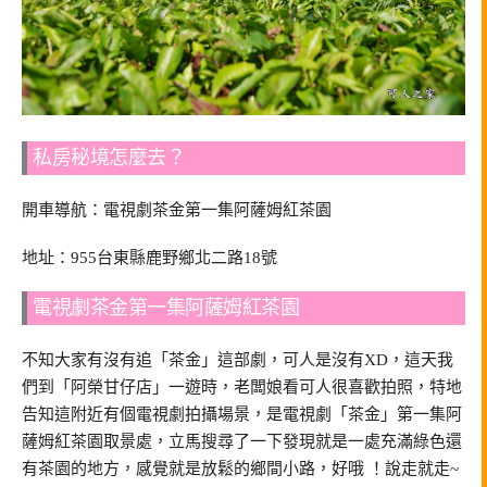
私房秘境怎麼去？
開車導航：電視劇茶金第一集阿薩姆紅茶園
地址：955台東縣鹿野鄉北二路18號
電視劇茶金第一集阿薩姆紅茶園
不知大家有沒有追「茶金」這部劇，可人是沒有XD，這天我
們到「阿榮甘仔店」一遊時，老闆娘看可人很喜歡拍照，特地
告知這附近有個電視劇拍攝場景，是電視劇「茶金」第一集阿
薩姆紅茶園取景處，立馬搜尋了一下發現就是一處充滿綠色還
有茶園的地方，感覺就是放鬆的鄉間小路，好哦 ！說走就走~