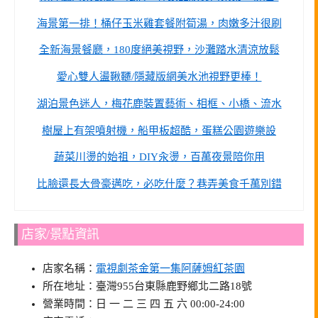
海景第一排！桶仔玉米雞套餐附筍湯，肉嫩多汁很刷
全新海景餐廳，180度絕美視野，沙灘踏水清涼放鬆
愛心雙人盪鞦韆/隱藏版網美水池視野更棒！
湖泊景色迷人，梅花鹿裝置藝術、相框、小橋、流水
樹屋上有架噴射機，船甲板超酷，蛋糕公園遊樂設
蔬菜川燙的始祖，DIY汆燙，百萬夜景陪你用
比臉還長大骨豪邁吃，必吃什麼？巷弄美食千萬別錯
店家/景點資訊
店家名稱：
電視劇茶金第一集阿薩姆紅茶園
所在地址：臺灣955台東縣鹿野鄉北二路18號
營業時間：日 一 二 三 四 五 六 00:00-24:00