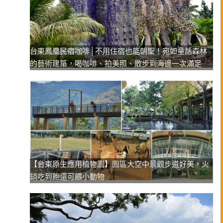
台東鳳凰民宿咖啡│不用住宿也能朝聖！宛如童話森林
的藝術建築，喝咖啡、拍美照、散步到海邊一次滿足
【台東原生應用植物園】園區大空中景觀步道好美，火
鍋吃到飽還可餵小動物