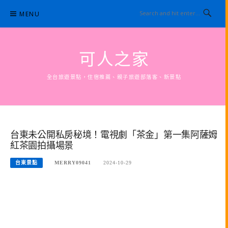
Skip
MENU
to
content
可人之家
全台旅遊景點，住宿推薦、親子旅遊部落客、新景點
台東未公開私房秘境！電視劇「茶金」第一集阿薩姆
紅茶園拍攝場景
台東景點
MERRY09041
2024-10-29