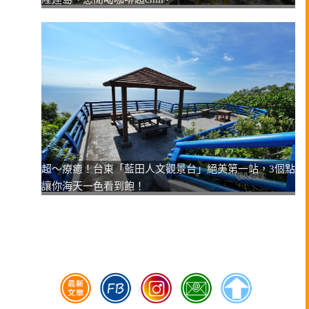
超～療癒！台東「藍田人文觀景台」絕美第一站，3個點
讓你海天一色看到飽！