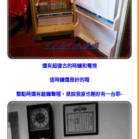
還有超復古的時鐘和電視
這時鐘還是好的哦
整點時還有敲鐘聲哦，是說我家也剛好有一台耶~