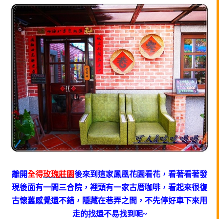
離開
全得
玫瑰莊園
後來到這家鳳凰花園看花，
看著看著發
現後面有一間三合院，
裡頭有一家古厝咖啡，看起來很復
古懷舊感覺還不錯，
隱藏在巷弄之間，
不先停好車下來用
走的找還不易找到呢~