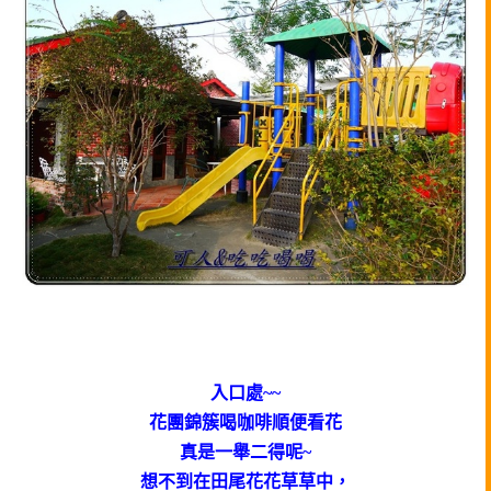
入口處~~
花團錦簇喝咖啡順便看花
真是一舉二得呢~
想不到在田尾花花草草中，