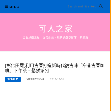
Skip
MENU
to
content
可人之家
全台旅遊景點，住宿推薦、親子旅遊部落客、新景點
[彰化田尾]利用古厝打造新時代復古味「窄巷古厝咖
啡」下午茶、鬆餅系列
彰化景點
MERRY09041
2013-12-31