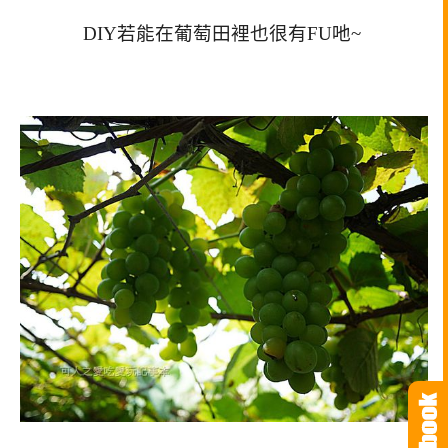
DIY若能在葡萄田裡也很有FU吔~