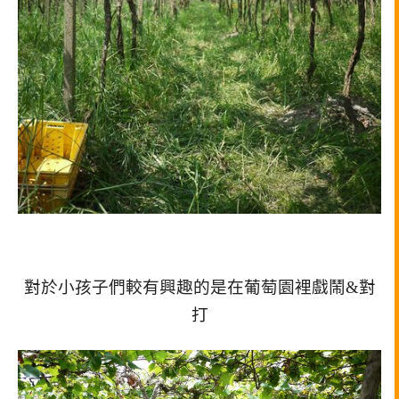
對於小孩子們較有興趣的是在葡萄園裡戲鬧&對
打