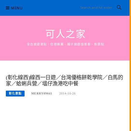
Skip
MENU
to
content
可人之家
全台旅遊景點，住宿推薦、親子旅遊部落客、新景點
(彰化線西)線西一日遊／台灣優格餅乾學院／白馬的
家／蛤蜊兵營／塭仔漁港吃中餐
彰化景點
MERRY09041
2014-10-26