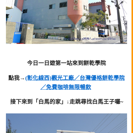
今日一日遊第一站來到餅乾學院
點我→
(彰化線西)觀光工廠／台灣優格餅乾學院
／免費咖啡無限暢飲
接下來到「白馬的家」↓走跳尋找白馬王子囉~