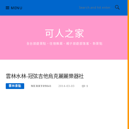
Skip
MENU
to
content
可人之家
全台旅遊景點，住宿推薦、親子旅遊部落客、新景點
雲林水林-冠弦吉他烏克麗麗樂器社
雲林景點
MERRY09041
2014-03-03
1