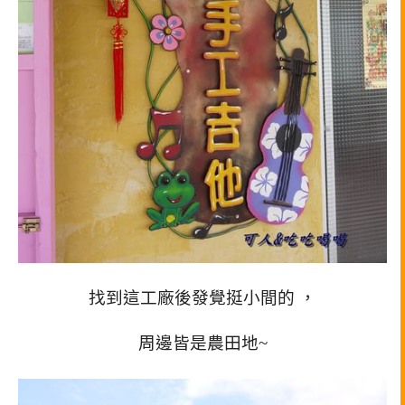
找到這工廠後發覺挺小間的 ，
周邊皆是農田地~