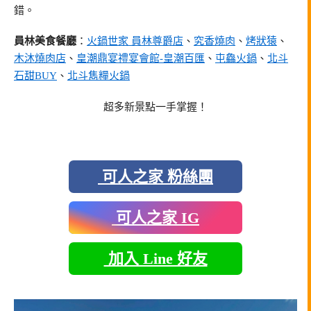
錯。
員林美食餐廳
：
火鍋世家 員林尊爵店
、
究香燒肉
、
烤狀猿
、
木沐燒肉店
、
皇潮鼎宴禮宴會館-皇潮百匯
、
屯鱻火鍋
、
北斗
石甜BUY
、
北斗雋糧火鍋
超多新景點一手掌握！
可人之家 粉絲團
可人之家 IG
加入 Line 好友