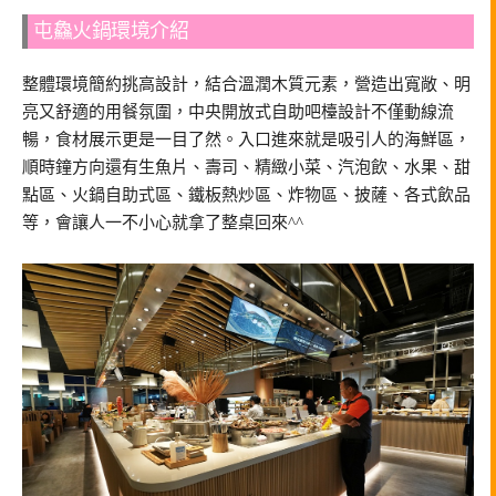
屯鱻火鍋環境介紹
整體環境簡約挑高設計，結合溫潤木質元素，營造出寬敞、明
亮又舒適的用餐氛圍，中央開放式自助吧檯設計不僅動線流
暢，食材展示更是一目了然。入口進來就是吸引人的海鮮區，
順時鐘方向還有生魚片、壽司、精緻小菜、汽泡飲、水果、甜
點區、火鍋自助式區、鐵板熱炒區、炸物區、披薩、各式飲品
等，會讓人一不小心就拿了整桌回來^^