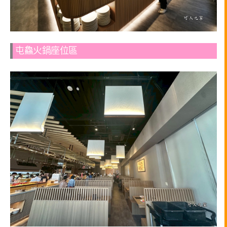
屯鱻火鍋座位區