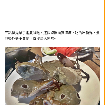
三點蟹先拿了兩隻試吃，這個螃蟹肉質飽滿，吃的出新鮮，煮
熟後外殼不會硬，直接豪邁開吃~