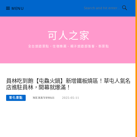
Skip
MENU
to
content
可人之家
全台旅遊景點，住宿推薦、親子旅遊部落客、新景點
員林吃到飽【屯鱻火鍋】新增鐵板燒區！草屯人氣名
店進駐員林，開幕就爆滿！
彰化景點
MERRY09041
2025-05-11