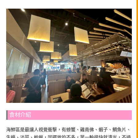
食材介紹
海鮮區是最讓人視覺衝擊，有螃蟹、雞南佛、蝦子、鯛魚片、
生蠔、淡菜、蛤蜊，因擺放的不多，第一輪很快就清光，不過