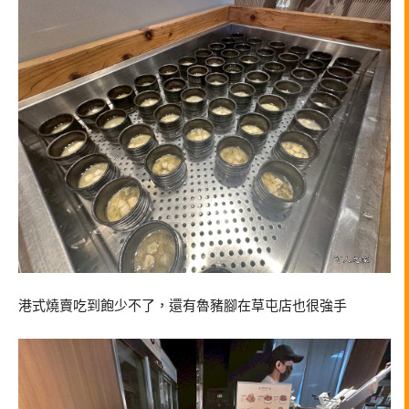
港式燒賣吃到飽少不了，還有魯豬腳在草屯店也很強手