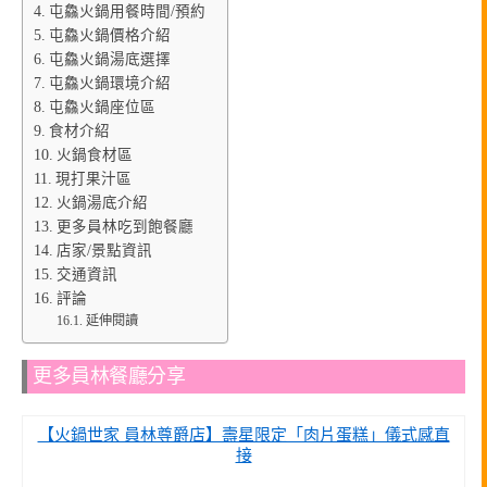
屯鱻火鍋用餐時間/預約
屯鱻火鍋價格介紹
屯鱻火鍋湯底選擇
屯鱻火鍋環境介紹
屯鱻火鍋座位區
食材介紹
火鍋食材區
現打果汁區
火鍋湯底介紹
更多員林吃到飽餐廳
店家/景點資訊
交通資訊
評論
延伸閱讀
更多員林餐廳分享
【火鍋世家 員林尊爵店】壽星限定「肉片蛋糕」儀式感直
接