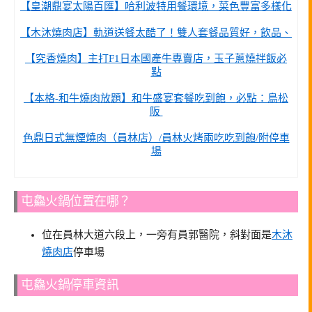
【皇潮鼎宴太陽百匯】哈利波特用餐環境，菜色豐富多樣化
【木沐燒肉店】軌道送餐太酷了！雙人套餐品質好，飲品、
【究香燒肉】主打F1日本國產牛專賣店，玉子蔥燒拌飯必
點
【本格-和牛燒肉放題】和牛盛宴套餐吃到飽，必點：鳥松
阪
色鼎日式無煙燒肉（員林店）/員林火烤兩吃吃到飽/附停車
場
屯鱻火鍋位置在哪？
位在員林大道六段上，一旁有員郭醫院，斜對面是
木沐
燒肉店
停車場
屯鱻火鍋停車資訊