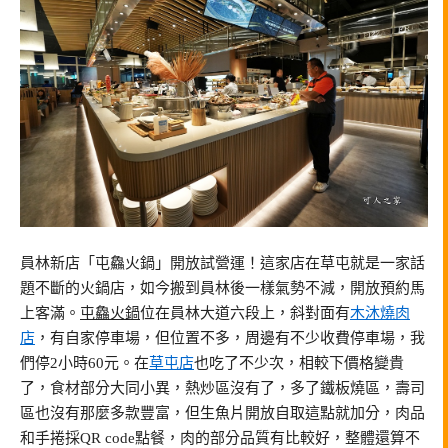
員林新店「屯鱻火鍋」開放試營運！這家店在草屯就是一家話
題不斷的火鍋店，如今搬到員林後一樣氣勢不減，開放預約馬
上客滿。
屯鱻火鍋
位在員林大道六段上，斜對面有
木沐燒肉
店
，有自家停車場，但位置不多，周邊有不少收費停車場，我
們停2小時60元。在
草屯店
也吃了不少次，相較下價格變貴
了，食材部分大同小異，熱炒區沒有了，多了鐵板燒區，壽司
區也沒有那麼多款豐富，但生魚片開放自取這點就加分，肉品
和手捲採QR code點餐，肉的部分品質有比較好，整體還算不