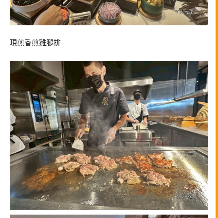
現煎香煎雞腿排