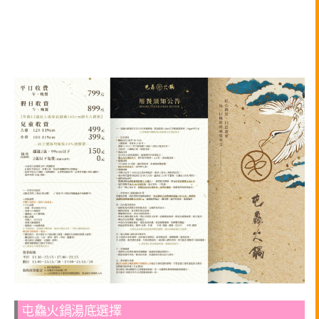
屯鱻火鍋湯底選擇