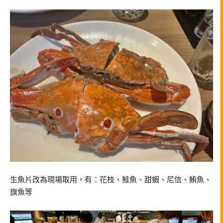
生魚片改為現場取用，有：花枝、鮭魚、甜蝦、尼信、鮪魚、
旗魚等